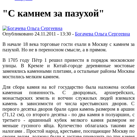
"С камнем за пазухой"
Опубликовано 24.11.2011 - 13:30 -
Богачева Ольга Сергеевна
В начале 18 века торговые гости ехали в Москву с камнем за
пазухой. Но не в переносном смысле, а в прямом.
В 1705 году Пётр 1 решил привести в порядок московские
улицы. В Кремле и Китай-городе деревянные мостовые
заменялись каменными плитами, а остальные районы Москвы
мостились мелким камнем.
Для сбора камня на всё государство была наложена особая
каменная повинность. С дворцовых, архиерейских,
монастырских земель и вотчин служилых людей взимался
камень в зависимости от числа крестьянских дворов. С
первого десятка дворов брали один камень размером в аршин
(71,12 см), со второго десятка - по два камня в полуаршин, с
третьего - аршинный кубик мелкого камня размером не
меньше гусиного яйца. Купечество облагалась такими же
налогами . Простой народ, крестьяне, посещающие Москву по
своим делам, должны были к заставе привозить по три камня