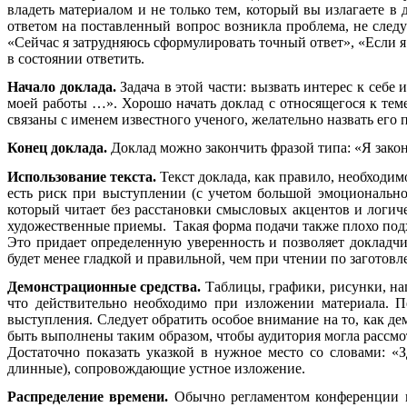
владеть материалом и не только тем, который вы излагаете в 
ответом на поставленный вопрос возникла проблема, не следу
«Сейчас я затрудняюсь сформулировать точный ответ», «Если я 
в состоянии ответить.
Начало доклада.
Задача в этой части: вызвать интерес к себе 
моей работы …». Хорошо начать доклад с относящегося к тем
связаны с именем известного ученого, желательно назвать его п
Конец доклада.
Доклад можно закончить фразой типа: «Я закон
Использование текста.
Текст доклада, как правило, необходимо
есть риск при выступлении (с учетом большой эмоциональной
который читает без расстановки смысловых акцентов и логичес
художественные приемы. Такая форма подачи также плохо подхо
Это придает определенную уверенность и позволяет докладчи
будет менее гладкой и правильной, чем при чтении по заготов
Демонстрационные средства.
Таблицы, графики, рисунки, на
что действительно необходимо при изложении материала. П
выступления. Следует обратить особое внимание на то, как д
быть выполнены таким образом, чтобы аудитория могла рассмот
Достаточно показать указкой в нужное место со словами: «
длинные), сопровождающие устное изложение.
Распределение времени.
Обычно регламентом конференции на