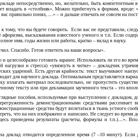
докладе непосредственно, но, желательно, быть компетентным в
ет впадать в «столбняк». Можно прибегнуть к формам, вроде: 
вас правильно понял, …» – и дальше отвечать не совсем на пост
и к тому, что вы будете говорить. Если вас не представили, сле
е афоризма, высказывания известного ученого и т.п. Если сод
олное имя, годы жизни или работы, кратко – вклад в науку.
чил. Спасибо. Готов ответить на ваши вопросы».
 и целесообразно готовить заранее. Использовать ли его во врем
 нагрузки и стресса) «увязнуть в читке» – докладчик утрачива
ких ударений. Есть другая крайность: текст выучивают наизуст
дит для научного доклада. Оптимальным представляется вариант
ку излагать материал последовательно, не пропустить сущест
ленному тексту или при декламации заученного текста – это впол
глядные пособия, используемые при выступлении с докладом, д
ерегруженность демонстрационными средствами рассеивает в
емонстрационные средства будут вплетаться в ткань устного соо
реть, что на них изображено и написано. Не следует во время д
Здесь приведены результаты (расчеты, формулы и т.п.)…». Вп
 доклад отводится определенное время (7 –10 минут). Если д