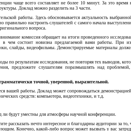
енции чаще всего составляет не более 10 минут. За это время
руктуры. Доклад можно разделить на 3 части.
тельской работы. Здесь обосновывается актуальность выбранно
о правильно настроить слушателей с самого начала выступлени
оригинального вопроса.
внимание комиссия обращает на итоги проведенного исследовани
, в чем состоит новизна предлагаемой вами работы. При из
лики, слайды, видеофильмы. Демонстрируемые материалы должн
ды по результатам исследования, не повторяя тех выводов, кот
ения, предложите слушателям поразмышлять над проблемой
 грамматически точной, уверенной, выразительной.
ся вашей работы. Доклад может сопровождаться демонстрацией 
ческих средств: компьютера, видеотехники, и т.д.
д ли будут уместны для атмосферы научной конференции.
тите рассказать нечто интересное и благодарны аудитории за то,
вующим. Конечно, какой-либо вопрос может вызвать у вас затру