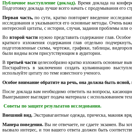
Публичное выступление (доклад).
Время доклада на конфер
Подготовку доклада лучше всего начать с продумывания его ст
Первая часть,
по сути, кратко повторяет введение исследова
исследования и указываются его основные методы. Очень важн
интересной цитаты, с истории, случая, задания проблемы или 
Во
второй части
нужно представить содержание глав. Особое 
краткого изложения содержания глав отдельно подчеркнуть
подготовленные схемы, чертежи, графики, таблицы, видеоро
были видны всем присутствующим в аудитории.
В
третьей части
целесообразно кратко изложить основные выво
Постарайтесь в заключении создать кульминацию выступл
используйте цитату по теме известного ученого.
Особое внимание обратите на речь, она должна быть ясной,
После доклада вам необходимо ответить на вопросы, касающие
Выигрышнее выглядит подача материала с использованием техни
Советы по защите результатов исследования.
Внешний вид.
Экстравагантные одежда, прическа, макияж вря
Манера поведения.
Вы не отвечаете, не сдаете экзамен. Вы хо
вызвало интерес, и тон вашего ответа должен быть соответст