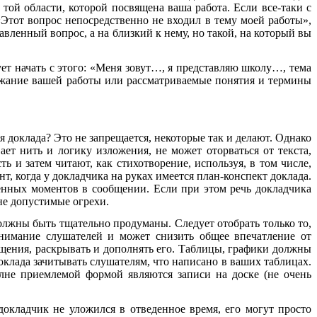
 той области, которой посвящена ваша работа. Если все-таки с
«Этот вопрос непосредственно не входил в тему моей работы»,
авленный вопрос, а на близкий к нему, но такой, на который вы
дует начать с этого: «Меня зовут…, я представляю школу…, тема
ержание вашей работы или рассматриваемые понятия и термины
я доклада? Это не запрещается, некоторые так и делают. Однако
ет нить и логику изложения, не может оторваться от текста,
ь и затем читают, как стихотворение, используя, в том числе,
, когда у докладчика на руках имеется план-конспект доклада.
венных моментов в сообщении. Если при этом речь докладчика
не допустимые огрехи.
олжны быть тщательно продуманы. Следует отобрать только то,
нимание слушателей и может снизить общее впечатление от
бщения, раскрывать и дополнять его. Таблицы, графики должны
оклада зачитывать слушателям, что написано в ваших таблицах.
олне приемлемой формой являются записи на доске (не очень
окладчик не уложился в отведенное время, его могут просто