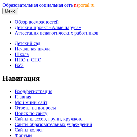
Образовательная социальная сеть
ns
portal.ru
Меню
Обзор возможностей
Детский проект «Алые паруса»
Аттестация педагогических работников
Детский сад
Начальная школа
Школа
НПО и СПО
ВУЗ
Навигация
Вход/регистрация
Главная
Мой мини-сайт
Ответы на вопросы
Поиск по сайту
Сайты классов, групп, кружков...
Сайты образовательных учреждений
Сайты коллег
Форумы