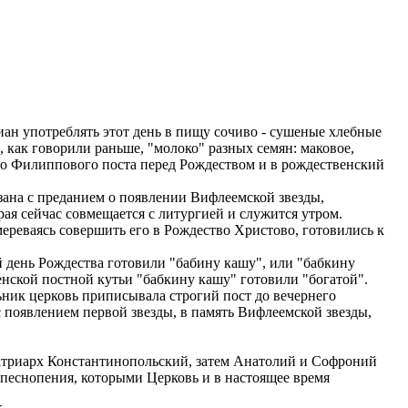
ан употреблять этот день в пищу сочиво - сушеные хлебные
, как говорили раньше, "молоко" разных семян: маковое,
ого Филиппового поста перед Рождеством и в рождественский
зана с преданием о появлении Вифлеемской звезды,
рая сейчас совмещается с литургией и служится утром.
мереваясь совершить его в Рождество Христово, готовились к
день Рождества готовили "бабину кашу", или "бабкину
енской постной кутьи "бабкину кашу" готовили "богатой".
ьник церковь приписывала строгий пост до вечернего
 с появлением первой звезды, в память Вифлеемской звезды,
Патриарх Константинопольский, затем Анатолий и Софроний
 песнопения, которыми Церковь и в настоящее время