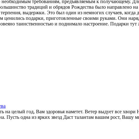
но необходимым требованиям, предъявляемым к получающему. Для
ольшинство традиций и обрядов Рождества было направлено на
ерпения, выдержки. Это был один из немногих случаев, когда де
том ценились подарки, приготовленные своими руками. Они наря
веяно таинственностью и поднимало настроение. Подарки тут же
ева
 на целый год, Вам здоровья наметет. Ветер выдует все хвори 
а. Пусть одна из ярких звезд Даст талантам вашим рост, Вашу м