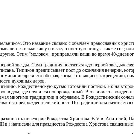
ельником. Это название связано с обычаем православных христи
азывали не только кашу и всякую постную пищу, а также сок; или
и другие. Этим "молоком" приправляли каши во время 40-дневн
ервой звезды. Сама традиция поститься «до первой звезды» свя
аписана. Типикон предписывает пост до окончания вечерни, кото
оспоминание древнего обычая, когда готовящиеся к крещению, на
дости духовных даров.
гилию. Рождественскую кутью готовили постной. Но на второй 
ров в дом, где появился новорожденный. В отличие от рождеств
аемая многими традициями и обрядами. В Рождественский сочел
нчивается предрождественский пост. По традиции она начинается
раздновать повечерие Рождества Христова. В V в. Анатолий, 
II в.) написали для празднества Рождества Христова священные