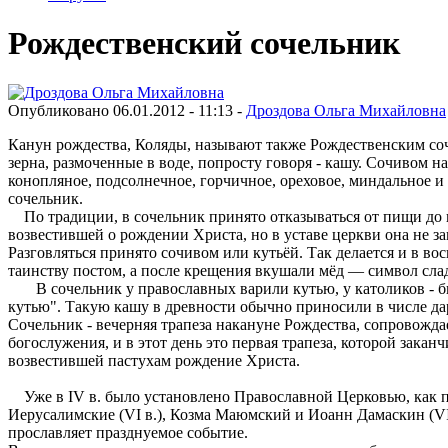
Рождественский сочельник
Опубликовано 06.01.2012 - 11:13 -
Дроздова Ольга Михайловна
Канун рождества, Коляды, называют также Рождественским соч
зерна, размоченные в воде, попросту говоря - кашу. Сочивом н
конопляное, подсолнечное, горчичное, ореховое, миндальное 
сочельник.
По традиции, в сочельник принято отказываться от пищи до п
возвестившей о рождении Христа, но в уставе церкви она не з
Разговляться принято сочивом или кутьёй. Так делается и в в
таинству постом, а после крещения вкушали мёд — символ сла
В сочельник у православных варили кутью, у католиков - би
кутью". Такую кашу в древности обычно приносили в числе да
Сочельник - вечерняя трапеза накануне Рождества, сопровожд
богослужения, и в этот день это первая трапеза, которой зака
возвестившей пастухам рождение Христа.
Уже в IV в. было установлено Православной Церковью, как п
Иерусалимские (VI в.), Козма Маюмский и Иоанн Дамаскин (VI
прославляет празднуемое событие.