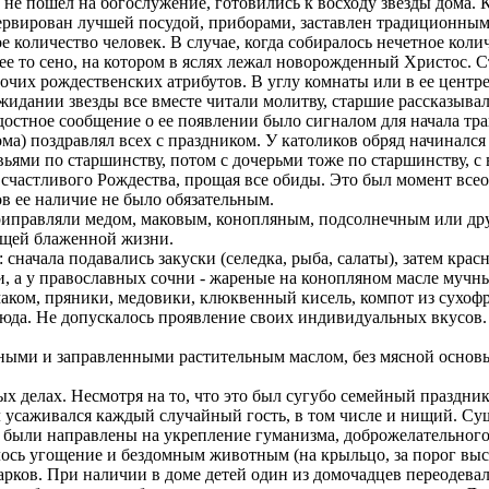
о не пошел на богослужение, готовились к восходу звезды дома.
сервирован лучшей посудой, приборами, заставлен традиционны
количество человек. В случае, когда собиралось нечетное коли
е то сено, на котором в яслях лежал новорожденный Христос. С
прочих рождественских атрибутов. В углу комнаты или в ее цент
жидании звезды все вместе читали молитву, старшие рассказыва
тное сообщение о ее появлении было сигналом для начала трап
ма) поздравлял всех с праздником. У католиков обряд начинался 
вьями по старшинству, потом с дочерьми тоже по старшинству, с
 счастливого Рождества, прощая все обиды. Это был момент все
ов ее наличие не было обязательным.
Приправляли медом, маковым, конопляным, подсолнечным или д
дущей блаженной жизни.
начала подавались закуски (селедка, рыба, салаты), затем кра
, а у православных сочни - жареные на конопляном масле мучн
маком, пряники, медовики, клюквенный кисель, компот из сухофр
юда. Не допускалось проявление своих индивидуальных вкусов.
ными и заправленными растительным маслом, без мясной основы,
ых делах. Несмотря на то, что это был сугубо семейный праздни
л усаживался каждый случайный гость, в том числе и нищий. Сущ
 были направлены на укрепление гуманизма, доброжелательного
сь угощение и бездомным животным (на крыльцо, за порог выст
дарков. При наличии в доме детей один из домочадцев переодева