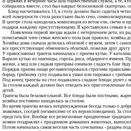
В церквях в вечерние часы шла торжественная служба, а те, кт
собирались вместе, стол был накрыт белоснежной скатертью, 
Блюд насчитывалось 13, к столу должно было садиться четное 
всей поверхности стола разостлано было сено, символизирующе
В центре стола находилась композиция из веток ели, свечи и 
подарок каждому присутствующему. В крестьянских семьях в о
Появления первой звезды ждали с нетерпением дети, их радос
почитаемый член семьи женского пола (как правило, хозяйка до
Хозяйка дома сначала делилась облаткой с мужем, затем с сыно
все присутствующие обменялись облаткой, пожелав друг другу
У православных трапеза начиналась с приема кутьи. У католик
Варили кутью из пшеницы, гороха, риса, обдирного ячменя. 
жизни, а мед или сладкая приправа означали сладость благ бу
Порядок приема пищи регламентировался строгими правилами: с
борщу, грибному супу подавались ушки или пирожки с грибами
Под конец трапезы на стол подавались сладкие блюда: рулет с 
За столом каждый должен был отведать все приготовленные бл
детей.
Трапеза была безалкогольной. Все блюда были постными, жаре
хозяйка постоянно находилась за столом.
Во время трапезы велась непринужденная беседа только о добр
знакомых, соседей (независимо от их вероисповедания). За сто
предстать Бог. Вообще все религиозные праздничные традиции
хозяин поздравлял с праздником домашних животных, выносило
Потом начиналась самая веселая часть сочельника - раздача по