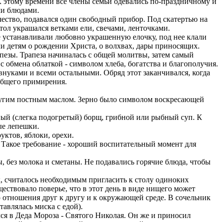
 К этому времени все члены семьи одевались по-праздничному и
ми блюдами.
чество, подавался один свободный прибор. Под скатертью на
тол украшался ветками ели, свечами, ленточками.
ре устанавливали любовно украшенную елочку, под нее клали
ли детям о рождении Христа, о волхвах, дары приносящих.
езы. Трапеза начиналась с общей молитвы, затем самый
с обмена облаткой - символом хлеба, богатства и благополучия.
 внуками и всеми остальными. Обряд этот заканчивался, когда
общего примирения.
ругим постным маслом. Зерно было символом воскресающей
сный (слегка подогретый) борщ, грибной или рыбный суп. К
ые лепешки.
уктов, яблоки, орехи.
 Такое требование - хороший воспитательный момент для
 без молока и сметаны. Не подавались горячие блюда, чтобы
к, считалось необходимым пригласить к столу одиноких
ествовало поверье, что в этот день в виде нищего может
 отношения друг к другу и к окружающей среде. В сочельник
авлялась миска с едой).
лся в Деда Мороза - Святого Николая. Он же и приносил