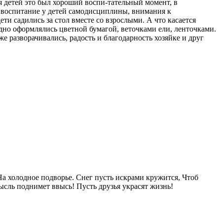
 детей это был хороший воспи-тательный момент, в
 воспитание у детей самодисциплины, внимания к
ти садились за стол вместе со взрослыми. А что касается
дно оформлялись цветной бумагой, веточками ели, ленточками.
 разворачивались, радость и благодарность хозяйке и друг
На холодное подворье. Снег пусть искрами кружится, Чтоб
ысль поднимет ввысь! Пусть друзья украсят жизнь!