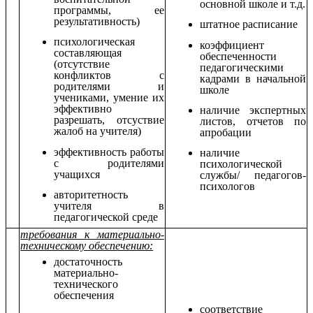
основной школе и т.д.
программы, ее
результативность)
штатное расписание
психологическая
коэффициент
составляющая
обеспеченности
(отсутствие
педагогическими
конфликтов с
кадрами в начальной
родителями и
школе
учениками, умение их
эффективно
наличие экспертных
разрешать, отсуствие
листов, отчетов по
жалоб на учителя)
апробации
эффективность работы
наличие
с родителями
психологической
учащихся
службы/ педагогов-
психологов
авторитетность
учителя в
педагогической среде
требования к материально-
техническому обеспечению:
достаточность
материально-
технического
обеспечения
соответствие