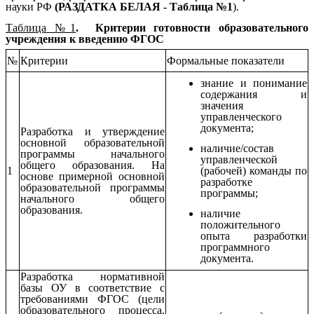
науки РФ
(РАЗДАТКА БЕЛАЯ - Таблица №1
).
Таблица №1
. Критерии готовности образовательного
учреждения к введению ФГОС
№
Критерии
Формальные показатели
знание и понимание
содержания и
значения
управленческого
документа;
Разработка и утверждение
основной образовательной
наличие/состав
программы начального
управленческой
общего образования. На
(рабочей) команды по
1
основе примерной основной
разработке
образовательной программы
программы;
начального общего
образования.
наличие
положительного
опыта разработки
программного
документа.
Разработка нормативной
базы ОУ в соответствие с
требованиями ФГОС (цели
образовательного процесса,