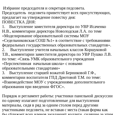
Избрание председателя и секретаря педсовета.
Председатель педсовета приветствует всех присутствующих,
предлагает на утверждение повестку дня:
ПОВЕСТКА ДНЯ:
1. Выступление заместителя директора по УВР Исаченко
Н.В., комментарии директора Новолодская Л.А. по теме
«Моделирование образовательной системы МОУ
«Седельниковская СОШ №1» в соответствие с требованиями
федеральных государственных образовательных стандартов».
2. Выступление учителя начальных классов Коршуковой
Т.В., комментарии заместителя директора по УВР Пушко Л.В.
по теме: «Связь УМК образовательного учреждения
«Перспективная начальная школа» с новыми
образовательными стандартами»
3. Выступление старшей вожатой Берниковой Г.Ф.,
комментарии воспитателя ГПД Дрютовой Т.М. по теме:
«Взаимодействие МОУ с учреждениями дополнительного
образования при введении ФГОС».
Порядок и регламент работы: участники панельной дискуссии
по одному излагают подготовленные для выступления
материалы, сидя в ряд за одним столом перед другими
участниками педсовета, не вставая с места (такая форма как
бы сближает всех членов заседания); коллеги, сидящие за этим