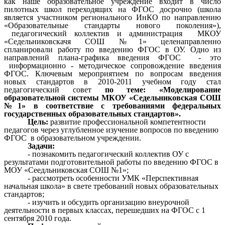
как наше образовательное учреждение входит в число
пилотных школ переходящих на ФГОС досрочно (школа
является участником регионального ИнКО по направлению
«Образовательные стандарты нового поколения»),
педагогический коллектив и администрация МКОУ
«Седельниковскачя СОШ №1» целенаправленно
спланировали работу по введению ФГОС в ОУ. Одно из
направлений плана-графика введения ФГОС - это
информационно - методическое сопровождение введения
ФГОС. Ключевым мероприятием по вопросам введения
новых стандартов в 2010-2011 учебном году стал
педагогический совет
по теме: «
Моделирование
образовательной системы МКОУ «Седельниковская СОШ
№1» в соответствие с требованиями федеральных
государственных образовательных стандартов
».
Цель:
развитие профессиональной компетентности
педагогов через углубленное изучение вопросов по введению
ФГОС в образовательном учреждении.
Задачи:
- познакомить педагогический коллектив ОУ с
результатами подготовительной работы по введению ФГОС в
МОУ «Сеедльниковская СОШ №1»;
- рассмотреть особенности УМК «Перспективная
начальная школа» в свете требований новых образовательных
стандартов;
- изучить и обсудить организацию внеурочной
деятельности в первых классах, перешедших на ФГОС с 1
сентября 2010 года.