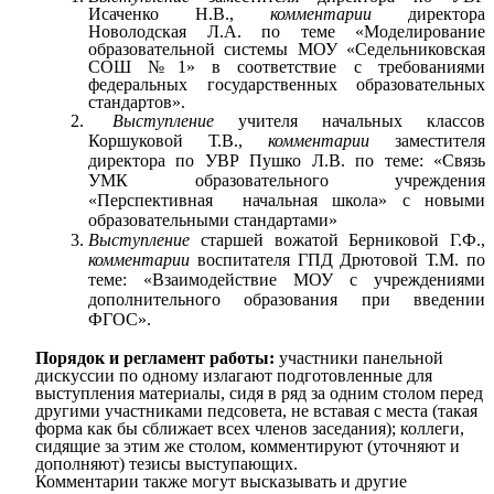
Исаченко Н.В.,
комментарии
директора
Новолодская Л.А. по теме «Моделирование
образовательной системы МОУ «Седельниковская
СОШ №1» в соответствие с требованиями
федеральных государственных образовательных
стандартов».
Выступление
учителя начальных классов
Коршуковой Т.В.,
комментарии
заместителя
директора по УВР Пушко Л.В. по теме: «Связь
УМК образовательного учреждения
«Перспективная начальная школа» с новыми
образовательными стандартами»
Выступление
старшей вожатой Берниковой Г.Ф.,
комментарии
воспитателя ГПД Дрютовой Т.М. по
теме: «Взаимодействие МОУ с учреждениями
дополнительного образования при введении
ФГОС».
Порядок и регламент работы:
участники панельной
дискуссии по одному излагают подготовленные для
выступления материалы, сидя в ряд за одним столом перед
другими участниками педсовета, не вставая с места (такая
форма как бы сближает всех членов заседания); коллеги,
сидящие за этим же столом, комментируют (уточняют и
дополняют) тезисы выступающих.
Комментарии также могут высказывать и другие