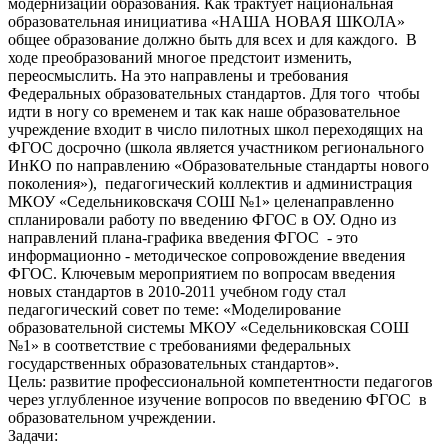
модернизации образования. Как трактует национальная
образовательная инициатива «НАША НОВАЯ ШКОЛА»
общее образование должно быть для всех и для каждого. В
ходе преобразований многое предстоит изменить,
переосмыслить. На это направлены и требования
Федеральных образовательных стандартов. Для того чтобы
идти в ногу со временем и так как наше образовательное
учреждение входит в число пилотных школ переходящих на
ФГОС досрочно (школа является участником регионального
ИнКО по направлению «Образовательные стандарты нового
поколения»), педагогический коллектив и администрация
МКОУ «Седельниковскачя СОШ №1» целенаправленно
спланировали работу по введению ФГОС в ОУ. Одно из
направлений плана-графика введения ФГОС - это
информационно - методическое сопровождение введения
ФГОС. Ключевым мероприятием по вопросам введения
новых стандартов в 2010-2011 учебном году стал
педагогический совет по теме: «Моделирование
образовательной системы МКОУ «Седельниковская СОШ
№1» в соответствие с требованиями федеральных
государственных образовательных стандартов».
Цель: развитие профессиональной компетентности педагогов
через углубленное изучение вопросов по введению ФГОС в
образовательном учреждении.
Задачи: