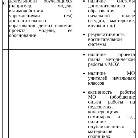
наличие системы
деятельности обучающихся
6
дополнительного
(например, модель
образования в
взаимодействия с
начальной школе
учреждениями (ем)
(студии, мастерские,
дополнительного
клубы и т.д.)
образования детей) наличие
проекта модели, ее
результативность
обоснование
воспитательной
системы
наличие проекта
плана методической
работы в МОУ
наличие МО
учителей начальных
классов
активность работы
МО (обобщение
опыта работы на
педсоветах,
конференциях,
семинарах и т.д.,
наличие
опубликованных
материалов в
сборниках