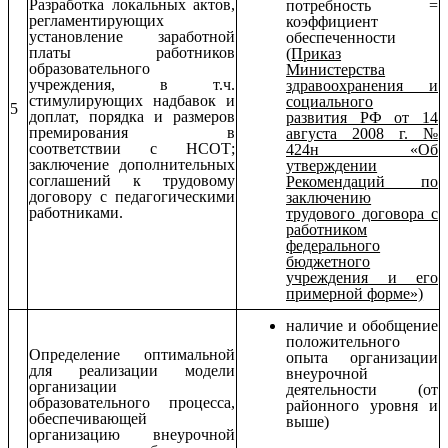
Разработка локальных актов,
потребность =
регламентирующих
коэффициент
установление заработной
обеспеченности
платы работников
(Приказ
образовательного
Министерства
учреждения, в т.ч.
здравоохранения и
стимулирующих надбавок и
социального
5
доплат, порядка и размеров
развития РФ от 14
премирования в
августа 2008 г. №
соответствии с НСОТ;
424н «Об
заключение дополнительных
утверждении
соглашений к трудовому
Рекомендаций по
договору с педагогическими
заключению
работниками.
трудового договора с
работником
федерального
бюджетного
учреждения и его
примерной форме»)
наличие и обобщение
положительного
Определение оптимальной
опыта организации
для реализации модели
внеурочной
организации
деятельности (от
образовательного процесса,
районного уровня и
обеспечивающей
выше)
организацию внеурочной