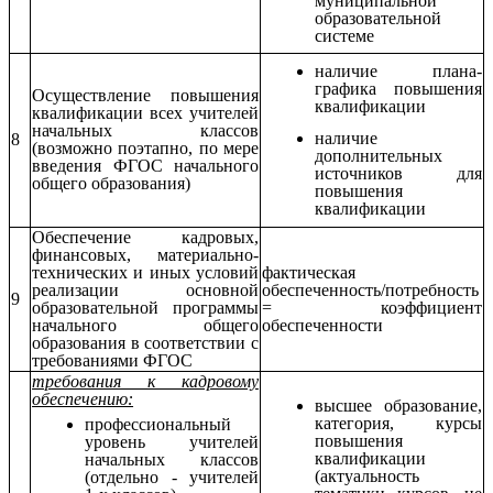
муниципальной
образовательной
системе
наличие плана-
графика повышения
Осуществление повышения
квалификации
квалификации всех учителей
начальных классов
наличие
8
(возможно поэтапно, по мере
дополнительных
введения ФГОС начального
источников для
общего образования)
повышения
квалификации
Обеспечение кадровых,
финансовых, материально-
технических и иных условий
фактическая
реализации основной
обеспеченность/потребность
9
образовательной программы
= коэффициент
начального общего
обеспеченности
образования в соответствии с
требованиями ФГОС
требования к кадровому
обеспечению:
высшее образование,
категория, курсы
профессиональный
повышения
уровень учителей
квалификации
начальных классов
(актуальность
(отдельно - учителей