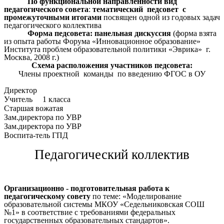
По функциональной направленности вид
педагогического совета
:
тематический педсовет с
промежуточными итогами
посвящен одной из годовых задач
педагогического коллектива
Форма педсовета: панельная дискуссия
(форма взята
из опыта работы Форума «Инновационное образование»
Института проблем образовательной политики «Эврика» г.
Москва, 2008 г.)
Схема расположения участников педсовета:
Члены проектной команды по введению ФГОС в ОУ
Директор
Учитель 1 класса
Старшая вожатая
Зам.директора по УВР
Зам.директора по УВР
Воспита-тель ГПД
Педагогический коллектив
Организационно - подготовительная работа к
педагогическому совету
по теме: «Моделирование
образовательной системы МКОУ «Седельниковская СОШ
№1» в соответствие с требованиями федеральных
государственных образовательных стандартов».