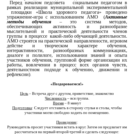
Перед началом педсовета социальным педагогом в
рамках реализации муниципальной экспериментальной
площадки «Школа здорового педагога» проведено
упражнение-игра с использованием АМО (
Активные
методы обучения
– это система методов,
обеспечивающих активность и разнообразие
мыслительной и практической деятельности членов
группы в процессе какой-либо обучающей деятельности.
АМО строятся на практической направленности, игровом
действе и творческом характере обучения,
интерактивности, разнообразных коммуникациях,
диалоге и полилоге, использовании знаний и опыта
участников обучения, групповой форме организации их
работы, вовлечении в процесс всех органов чувств,
деятельностном подходе к обучению, движении и
рефлексии)
.
«Поздороваемся!»
Цель
– Встреча друг с другом, приветствие, знакомство
Численность
– вся группа.
Время
– 8 минут
Подготовка
: Следует отставить в сторону стулья и столы, чтобы
участники могли свободно ходить по помещению.
Проведение
:
Руководитель просит участников встать в круг. Затем он предлагает им
рассчитаться на первый-второй-третий и сделать следующее: