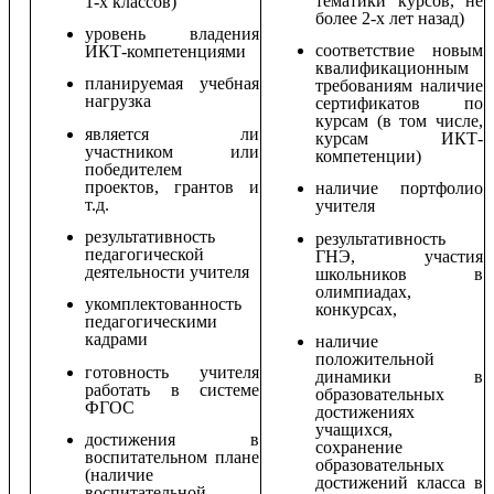
тематики курсов, не
1-х классов)
более 2-х лет назад)
уровень владения
соответствие новым
ИКТ-компетенциями
квалификационным
планируемая учебная
требованиям наличие
нагрузка
сертификатов по
курсам (в том числе,
является ли
курсам ИКТ-
участником или
компетенции)
победителем
проектов, грантов и
наличие портфолио
т.д.
учителя
результативность
результативность
педагогической
ГНЭ, участия
деятельности учителя
школьников в
олимпиадах,
укомплектованность
конкурсах,
педагогическими
кадрами
наличие
положительной
готовность учителя
динамики в
работать в системе
образовательных
ФГОС
достижениях
учащихся,
достижения в
сохранение
воспитательном плане
образовательных
(наличие
достижений класса в
воспитательной