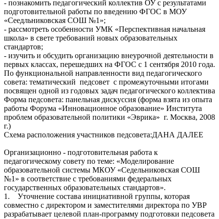
- познакомить педагогический коллектив ОУ с результатами
подготовительной работы по введению ФГОС в МОУ
«Сеедльниковская СОШ №1»;
- рассмотреть особенности УМК «Перспективная начальная
школа» в свете требований новых образовательных
стандартов;
- изучить и обсудить организацию внеурочной деятельности в
первых классах, перешедших на ФГОС с 1 сентября 2010 года.
По функциональной направленности вид педагогического
совета: тематический педсовет с промежуточными итогами
посвящен одной из годовых задач педагогического коллектива
Форма педсовета: панельная дискуссия (форма взята из опыта
работы Форума «Инновационное образование» Института
проблем образовательной политики «Эврика» г. Москва, 2008
г.)
Схема расположения участников педсовета:ДАНА ДАЛЕЕ
Организационно - подготовительная работа к
педагогическому совету по теме: «Моделирование
образовательной системы МКОУ «Седельниковская СОШ
№1» в соответствие с требованиями федеральных
государственных образовательных стандартов».
1. Уточнение состава инициативной группы, которая
совместно с директором и заместителями директора по УВР
разрабатывает целевой план-программу подготовки педсовета