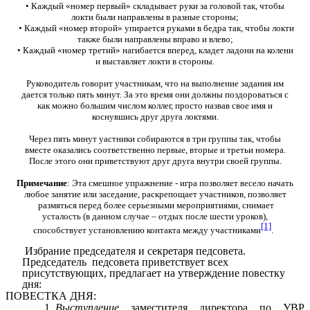
• Каждый «номер первый» складывает руки за головой так, чтобы
локти были направлены в разные стороны;
• Каждый «номер второй» упирается руками в бедра так, чтобы локти
также были направлены вправо и влево;
• Каждый «номер третий» нагибается вперед, кладет ладони на колени
и выставляет локти в стороны.
Руководитель говорит участникам, что на выполнение задания им
дается только пять минут. За это время они должны поздороваться с
как можно большим числом коллег, просто назвав свое имя и
коснувшись друг друга локтями.
Через пять минут уастники собираются в три группы так, чтобы
вместе оказались соответственно первые, вторые и третьи номера.
После этого они приветствуют друг друга внутри своей группы.
Примечание
: Эта смешное упражнение - игра позволяет весело начать
любое занятие или заседание, раскрепощает участников, позволяет
размяться перед более серьезными мероприятиями, снимает
усталость (в данном случае – отдых после шести уроков),
[1]
способствует установлению контакта между участниками
.
Избрание председателя и секретаря педсовета.
Председатель
педсовета приветствует всех
присутствующих, предлагает на утверждение повестку
дня:
ПОВЕСТКА ДНЯ:
Выступление
заместителя директора по УВР