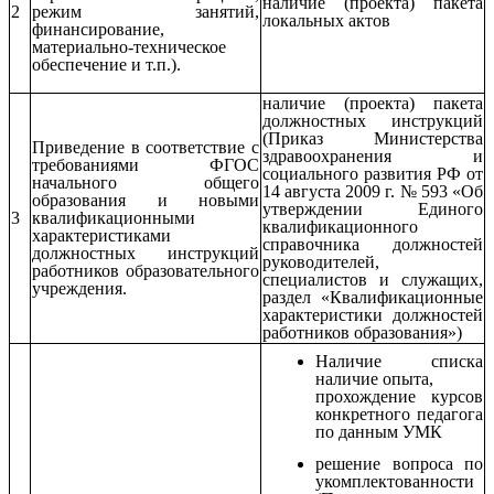
наличие (проекта) пакета
2
режим занятий,
локальных актов
финансирование,
материально-техническое
обеспечение и т.п.).
наличие (проекта) пакета
должностных инструкций
(Приказ Министерства
Приведение в соответствие с
здравоохранения и
требованиями ФГОС
социального развития РФ от
начального общего
14 августа 2009 г. № 593 «Об
образования и новыми
утверждении Единого
3
квалификационными
квалификационного
характеристиками
справочника должностей
должностных инструкций
руководителей,
работников образовательного
специалистов и служащих,
учреждения.
раздел «Квалификационные
характеристики должностей
работников образования»)
Наличие списка
наличие опыта,
прохождение курсов
конкретного педагога
по данным УМК
решение вопроса по
укомплектованности