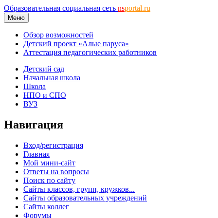
Образовательная социальная сеть
ns
portal.ru
Меню
Обзор возможностей
Детский проект «Алые паруса»
Аттестация педагогических работников
Детский сад
Начальная школа
Школа
НПО и СПО
ВУЗ
Навигация
Вход/регистрация
Главная
Мой мини-сайт
Ответы на вопросы
Поиск по сайту
Сайты классов, групп, кружков...
Сайты образовательных учреждений
Сайты коллег
Форумы