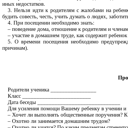
иных недостатков.
3. Нельзя идти к родителям с жалобами на ребенк
будить совесть, честь, учить думать о людях, заботить
4. При посещении н
еобходимо знать:
– поведение дома, отношение к родителям и членам
– участие в домашнем труде, как содержит ребенок 
5. О времени посещения необходимо предупрежд
причинам).
Про
Родители ученика ________________
Класс ________________________
Дата
беседы _____________________________
Для усиления помощи Вашему ребенку в учении и 
– Хочет ли выполнять общественные поручения? К
– Охотно ли занимается домашним трудом?
– Охотно ли учится? По каким предметам стремитс