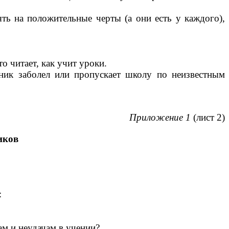
ять на положительные черты (а они есть у каждого),
о читает, как учит уроки.
ник заболел или пропускает школу по неизвестным
Приложение 1
(лист 2)
иков
:
ам и неудачам в учении?