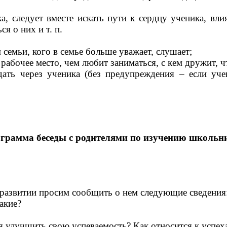
а, следует вместе искать пути к сердцу ученика, вли
ся о них и т. п.
 семьи, кого в семье больше уважает, слушает;
рабочее место, чем любит заниматься, с кем дружит, чт
ать через ученика (без преду
преждения –
если уче
грамма беседы с родителями по изучению школьн
развитии просим сообщить о нем следующие сведения
акие?
я улучшить свою успеваемость? Как относится к успех