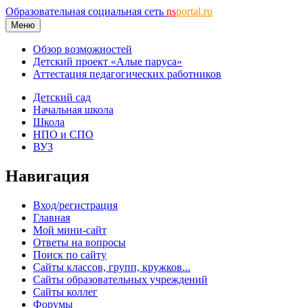
Образовательная социальная сеть
ns
portal.ru
Меню
Обзор возможностей
Детский проект «Алые паруса»
Аттестация педагогических работников
Детский сад
Начальная школа
Школа
НПО и СПО
ВУЗ
Навигация
Вход/регистрация
Главная
Мой мини-сайт
Ответы на вопросы
Поиск по сайту
Сайты классов, групп, кружков...
Сайты образовательных учреждений
Сайты коллег
Форумы