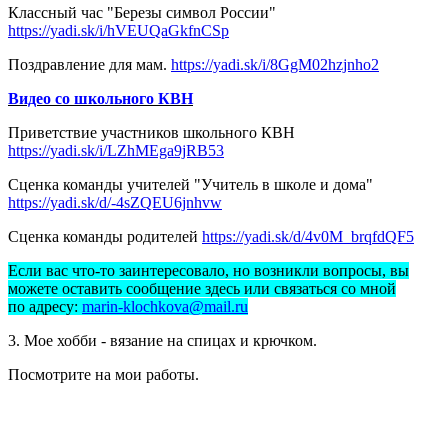
Классный час "Березы символ России"
https://yadi.sk/i/hVEUQaGkfnCSp
Поздравление для мам.
https://yadi.sk/i/8GgM02hzjnho2
Видео со школьного КВН
Приветствие участников школьного КВН
https://yadi.sk/i/LZhMEga9jRB53
Сценка команды учителей "Учитель в школе и дома"
https://yadi.sk/d/-4sZQEU6jnhvw
Сценка команды родителей
https://yadi.sk/d/4v0M_brqfdQF5
Если вас что-то заинтересовало, но возникли вопросы, вы
можете оставить сообщение здесь или связаться со мной
по адресу:
marin-klochkova@mail.ru
3. Мое хобби - вязание на спицах и крючком.
Посмотрите на мои работы.