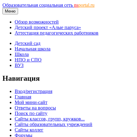
Образовательная социальная сеть
ns
portal.ru
Меню
Обзор возможностей
Детский проект «Алые паруса»
Аттестация педагогических работников
Детский сад
Начальная школа
Школа
НПО и СПО
ВУЗ
Навигация
Вход/регистрация
Главная
Мой мини-сайт
Ответы на вопросы
Поиск по сайту
Сайты классов, групп, кружков...
Сайты образовательных учреждений
Сайты коллег
Форумы