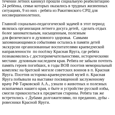
течении летних каникул прошли социальную реабилитацию
24 ребёнка, семьи которых оказались в трудных жизненных
ситуациях, 9 из них - ребята из Ракитянского СРЦ для
несовершеннолетних.
Главной социально-педагогической задачей в этот период
являлась организация летнего досуга детей, сделать отдых
более занимательным, насыщенным, полезным
для физического и духовного здоровья. Самыми
запоминающимися событиями остались в памяти детей
экскурсии организованные воспитателями краеведческой
направленности по посёлку Красная Яруга, где ребята
познакомились с достопримечательностями, историческими
местами духовным наследием края. Ребята не забыли почтить
память героев погибших, в годы ВОВ посетив мемориальный
комплекс на братской могиле советских воинов в п. Красная
Яруга. Посетив историко-краеведческий музей п. Красная
Яруга побывали на выставке посвященной заслуженному
врачу РФ Тарковской А.А., узнали о животных и полезных
ископаемых нашего края, о быте и устройстве русской избы,
смогли прикоснуться к предметам старины. Ребята так же
встретились с Дубами долгожителями, по преданию, дубы -
ровесники Красной Яруги.