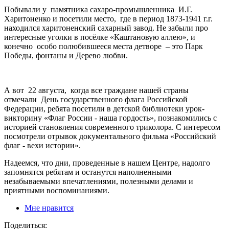
Побывали у памятника сахаро-промышленника И.Г.
Харитоненко и посетили место, где в период 1873-1941 г.г.
находился харитоненский сахарный завод. Не забыли про
интересные уголки в посёлке «Каштановую аллею», и
конечно особо полюбившееся места детворе – это Парк
Победы, фонтаны и Дерево любви.
А вот 22 августа, когда все граждане нашей страны
отмечали День государственного флага Российской
Федерации, ребята посетили в детской библиотеки урок-
викторину «Флаг России - наша гордость», познакомились с
историей становления современного триколора. С интересом
посмотрели отрывок документального фильма «Российский
флаг - вехи истории».
Надеемся, что дни, проведенные в нашем Центре, надолго
запомнятся ребятам и останутся наполненными
незабываемыми впечатлениями, полезными делами и
приятными воспоминаниями.
Мне нравится
Поделиться: