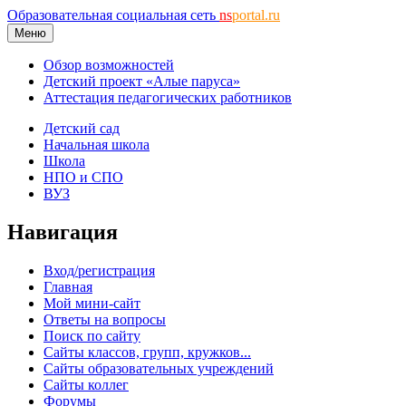
Образовательная социальная сеть
ns
portal.ru
Меню
Обзор возможностей
Детский проект «Алые паруса»
Аттестация педагогических работников
Детский сад
Начальная школа
Школа
НПО и СПО
ВУЗ
Навигация
Вход/регистрация
Главная
Мой мини-сайт
Ответы на вопросы
Поиск по сайту
Сайты классов, групп, кружков...
Сайты образовательных учреждений
Сайты коллег
Форумы