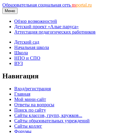
Образовательная социальная сеть
ns
portal.ru
Меню
Обзор возможностей
Детский проект «Алые паруса»
Аттестация педагогических работников
Детский сад
Начальная школа
Школа
НПО и СПО
ВУЗ
Навигация
Вход/регистрация
Главная
Мой мини-сайт
Ответы на вопросы
Поиск по сайту
Сайты классов, групп, кружков...
Сайты образовательных учреждений
Сайты коллег
Форумы