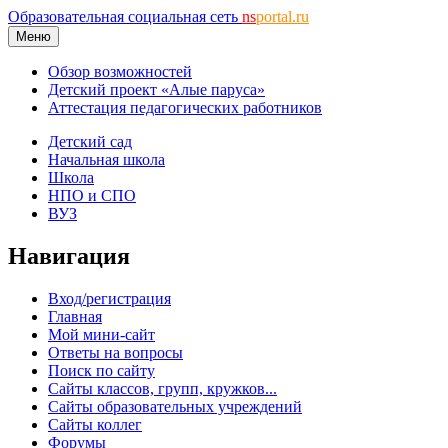
Образовательная социальная сеть
ns
portal.ru
Меню
Обзор возможностей
Детский проект «Алые паруса»
Аттестация педагогических работников
Детский сад
Начальная школа
Школа
НПО и СПО
ВУЗ
Навигация
Вход/регистрация
Главная
Мой мини-сайт
Ответы на вопросы
Поиск по сайту
Сайты классов, групп, кружков...
Сайты образовательных учреждений
Сайты коллег
Форумы