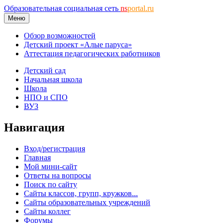
Образовательная социальная сеть
ns
portal.ru
Меню
Обзор возможностей
Детский проект «Алые паруса»
Аттестация педагогических работников
Детский сад
Начальная школа
Школа
НПО и СПО
ВУЗ
Навигация
Вход/регистрация
Главная
Мой мини-сайт
Ответы на вопросы
Поиск по сайту
Сайты классов, групп, кружков...
Сайты образовательных учреждений
Сайты коллег
Форумы