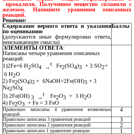
прокалили. Полученное вещество сплавили с
железом. Напишите уравнения описанных
реакций.
Решение:
Содержание верного ответа и указания
Баллы
по оцениванию
(допускаются иные формулировки ответа,
неискажающие смысла)
ЭЛЕМЕНТЫ ОТВЕТА
:
Написаны четыре уравнения описанных
реакций:
t
1)2Fe+6 H
SO
Fe
(SO
)
+ 3 SO
+
2
4 →
2
4
3
2
6 H
O
2
2) Fe
(SO
)
+
6NaOH=2Fe(OH)
+ 3
2
4
3
3
Na
SO
2
4
t
3) 2Fe(OH)
Fe
O
+
3 H
O
3 →
2
3
2
4) Fe
O
+ Fe = 3 FeO
2
3
4
Правильно записаны 4 уравнения возможных
реакций
3
Правильно записаны 3 уравнения реакций
2
Правильно записаны 2 уравнения реакций
1
Правильно записано 1 уравнение реакции