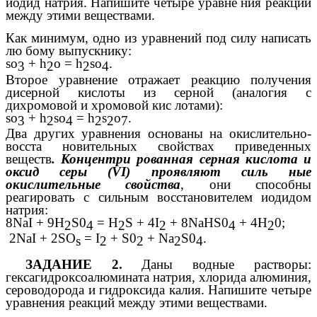
иодид натрия. Напишите четыре уравне ния реакций
между этими веществами.
Как минимум, одно из уравнений под силу написать
лю бому выпускнику:
so
+ h
o = h
so
.
3
2
2
4
Второе уравнение отражает реакцию получения
дисерной кислоты из серной (аналогия с
дихромовой и хромовой кис лотами):
so
+ h
so
= h
s
o
.
3
2
4
2
2
7
Два других уравнения основаны на окислительно-
восста новительных свойствах приведенных
веществ
. Концентри рованная серная кислота и
оксид серы (VI) проявляют силь ные
окислительные свойства
, они способны
реагировать с сильным восстановителем иодидом
натрия:
8NaI + 9H
S0
= H
S + 4I
+ 8NaHS0
+ 4H
0;
2
4
2
2
4
2
2NaI + 2SO
= I
+ S0
+ Na
S0
.
s
2
2
2
4
ЗАДАНИЕ 2.
Даны водные растворы:
гексагидроксоалюмината натрия, хлорида алюминия,
сероводорода и гидроксида калия. Напишите четыре
уравнения реакций между этими веществами.