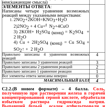
неискажающие смысла)
ЭЛЕМЕНТЫ ОТВЕТА
:
Написаны четыре уравнения возможных
реакций между указанными веществами:
2NO
+2KOH=KNO
+H
O
2
3
2
t
2)2NO
+ 4 Cu=
N
+4CuO
2
2
3) 2KOH+ H
SO
= K
SO
+
2
4 (конц)
2
4
2 H
O
2
4) Cu + 2H
SO
= Cu SO
+
2
4 (конц)
4
SO
↑ +
2 H
O
2
2
4
Правильно записаны 4 уравнения возможных
реакций
3
Правильно записаны 3 уравнения реакций
2
Правильно записаны 2 уравнения реакций
1
Правильно записано 1 уравнение реакции
0
Все элементы ответа записаны неверно
4
МАКСИМАЛЬНЫЙ БАЛЛ
С2.2.(В новом формате) – 4 балла.
Соль,
полученную при растворении железа в горячей
концентрированной серной кислоте, обработали
избытком раствора гидроксида натрия.
Выпавший бурый осадок отфильтровали и