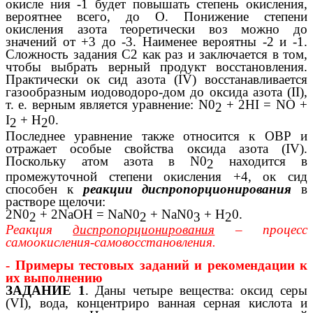
окисле ния -1 будет повышать степень окисления,
вероятнее всего, до О. Понижение степени
окисления азота теоретически воз можно до
значений от +3 до -3. Наименее вероятны -2 и -1.
Сложность задания С2 как раз и заключается в том,
чтобы выбрать верный продукт восстановления.
Практически ок сид азота (IV) восстанавливается
газообразным иодоводоро-дом до оксида азота (II),
т. е. верным является уравнение: N0
+ 2HI = NO +
2
I
+ Н
0.
2
2
Последнее уравнение также относится к ОВР и
отражает особые свойства оксида азота (IV).
Поскольку атом азота в N0
находится в
2
промежуточной степени окисления +4, ок сид
способен к
реакции диспропорционирования
в
растворе щелочи:
2N0
+ 2NaOH = NaN0
+ NaN0
+ Н
0.
2
2
3
2
Реакция
диспропорционирования
– процесс
самоокисления-самовосстановления.
- Примеры тестовых заданий и рекомендации к
их выполнению
ЗАДАНИЕ 1
. Даны четыре вещества: оксид серы
(VI), вода, концентриро ванная серная кислота и