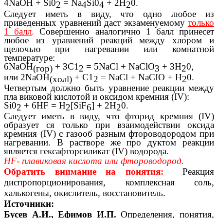
4NaOH + Si0
= Na
Si0
+ 2H
0.
2
4
4
2
Следует иметь в виду, что одно любое из
приведенных уравнений даст экзаменуемому
только
1 балл
.
Совершенно аналогично 1 балл принесет
любое из уравнений реакций между хлором и
щелочью при нагревании или комнатной
температуре:
6NaOH
+ ЗС1
= 5NaCl + NaClO
+ 3H
0,
(гop)
2
3
2
или 2NaOH
+ С1
= NaCl + NaCIO + Н
0.
(xoлl)
2
2
Четвертым должно быть уравнение реакции между
пла виковой кислотой и оксидом кремния (IV):
Si0
+ 6HF = H
[SiF
] + 2H
0.
2
2
6
2
Следует иметь в виду, что фторид кремния (IV)
образует ся только при взаимодействии оксида
кремния (IV) с газооб разным фтороводородом при
нагревании. В растворе же про дуктом реакции
является гексафторсиликат (IV) водорода.
HF- плавиковая кислота или фтороводород.
Обратить внимание на понятия:
Реакция
диспропорционирования, комплексная соль,
халькогены, окислитель, восстановитель.
Источники:
Бусев А.И., Ефимов И.П.
Определения, понятия,