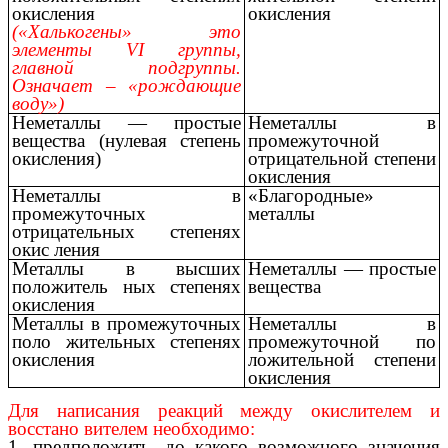
окисления
окисления
(«Халькогены» это
элементы VI группы,
главной подгруппы.
Означает – «рождающие
воду»)
Неметаллы — простые
Неметаллы в
вещества (нулевая степень
промежуточной
окисления)
отрицательной степени
окисления
Неметаллы в
«Благородные»
промежуточных
металлы
отрицательных степенях
окис ления
Металлы в высших
Неметаллы — простые
положитель ных степенях
вещества
окисления
Металлы в промежуточных
Неметаллы в
поло жительных степенях
промежуточной по
окисления
ложительной степени
окисления
Для написания реакций между окислителем и
восстано вителем необходимо:
1. предположить, до какого возможного значения