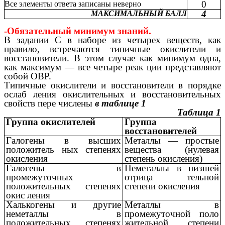
0
Все элементы ответа записаны неверно
4
МАКСИМАЛЬНЫЙ БАЛЛ
-Обязательный минимум знаний.
В задании С в наборе из четырех веществ, как
правило, встречаются типичные окислители и
восстановители. В этом случае как минимум одна,
как максимум — все четыре реак ции представляют
собой ОВР.
Типичные окислители и восстановители в порядке
ослаб ления окислительных и восстановительных
свойств пере числены
в таблице 1
Таблица 1
Группа окислителей
Группа
восстановителей
Галогены в высших
Металлы — простые
положитель ных степенях
вещества (нулевая
окисления
степень окисления)
Галогены в
Неметаллы в низшей
промежуточных
отрица тельной
положительных степенях
степени окисления
окис ления
Халькогены и другие
Металлы в
неметаллы в
промежуточной поло
положительных степенях
жительной степени