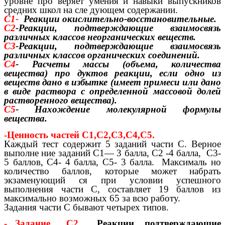
уровне про веряет умения и навыки выпускников
средних школ на сле дующем содержании.
С1-
Реакции окислительно-восстановительные.
С2
-Реакции, подтверждающие взаимосвязь
различных классов неорганических веществ.
С3
-Реакции, подтверждающие взаимосвязь
различных классов органических соединений.
С4
- Расчеты массы (объема, количества
вещества) про дуктов реакции, если одно из
веществ дано в избытке (имеет примеси или дано
в виде раствора с определенной массовой долей
растворенного вещества).
С5
- Нахождение молекулярной формулы
вещества.
-Ценность частей С1,С2,С3,С4,С5.
Каждый тест содержит 5 заданий части С. Верное
выполне ние заданий С1— 3 балла, С2 -4 балла, С3-
5 баллов, С4- 4 балла, С5- 3 балла. Максималь но
количество баллов, которые может набрать
экзаменующий ся при условии успешного
выполнения части С, составляет 19 баллов из
максимально возможных 65 за всю работу.
Задания части С бывают четырех типов.
- Задание
С2.
Реакции, подтверждающие