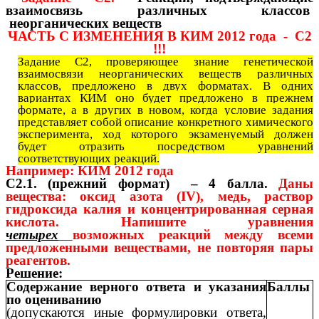
взаимосвязь
различных классов
неорганических веществ
ЧАСТЬ С ИЗМЕНЕНИЯ В КИМ 2012 года - С2
!!!
Задание С2, проверяющее знание генетической
взаимосвязи неорганических веществ различных
классов, предложено в двух форматах. В одних
вариантах КИМ оно будет предложено в прежнем
формате, а в других в новом, когда условие задания
представляет собой описание конкретного химического
эксперимента, ход которого экзаменуемый должен
будет отразить посредством уравнений
соответствующих реакций.
Например: КИМ 2012 года
С2.1.
(прежний формат)
– 4 балла.
Даны
вещества: оксид азота (IV), медь, раствор
гидроксида калия и концентрированная серная
кислота. Напишите уравнения
четырех
возможных реакций между всеми
предложенными веществами, не повторяя пары
реагентов.
Решение:
Содержание верного ответа и указания
Баллы
по оцениванию
(допускаются иные формулировки ответа,