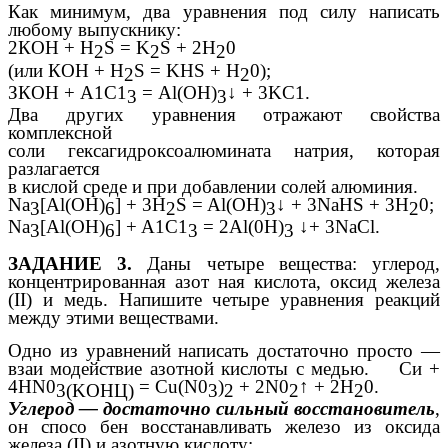
Как минимум, два уравнения под силу написать
любому выпускнику:
2КОН + H
S = K
S + 2Н
0
2
2
2
(или КОН + H
S = KHS + Н
0);
2
2
ЗКОН + А1С1
= Al(OH)
↓ + 3KC1.
3
3
Два других уравнения отражают свойства
комплексной
соли гексагидроксоалюмината натрия, которая
разлагается
в кислой среде и при добавлении солей алюминия.
Na
[Al(OH)
] + 3H
S = Al(OH)
↓ + 3NaHS + 3H
0;
3
6
2
3
2
Na
[Al(OH)
] + A1C1
= 2Al(0H)
↓+ 3NaCl.
3
6
3
3
ЗАДАНИЕ 3.
Даны четыре вещества: углерод,
концентрированная азот ная кислота, оксид железа
(II) и медь. Напишите четыре уравнения реакций
между этими веществами.
Одно из уравнений написать достаточно просто —
взаи модействие азотной кислоты с медью.
Си +
4HN0
= Cu(N0
)
+ 2N0
↑ + 2H
0.
3(KOHЦ)
3
2
2
2
Углерод — достаточно сильный восстановитель
,
он спосо бен восстанавливать железо из оксида
железа (II) и азотную кислоту: