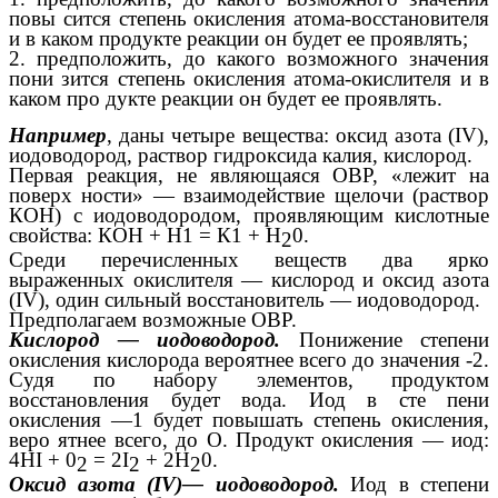
повы сится степень окисления атома-восстановителя
и в каком продукте реакции он будет ее проявлять;
2. предположить, до какого возможного значения
пони зится степень окисления атома-окислителя и в
каком про дукте реакции он будет ее проявлять.
Например
, даны четыре вещества: оксид азота (IV),
иодоводород, раствор гидроксида калия, кислород.
Первая реакция, не являющаяся ОВР, «лежит на
поверх ности» — взаимодействие щелочи (раствор
КОН) с иодоводородом, проявляющим кислотные
свойства: КОН + Н1 = К1 + Н
0.
2
Среди перечисленных веществ два ярко
выраженных окислителя — кислород и оксид азота
(IV), один сильный восстановитель — иодоводород.
Предполагаем возможные ОВР.
Кислород — иодоводород.
Понижение степени
окисления кислорода вероятнее всего до значения -2.
Судя по набору элементов, продуктом
восстановления будет вода. Иод в сте пени
окисления —1 будет повышать степень окисления,
веро ятнее всего, до О. Продукт окисления — иод:
4HI + 0
= 2I
+ 2Н
0.
2
2
2
Оксид азота (IV)— иодоводород.
Иод в степени