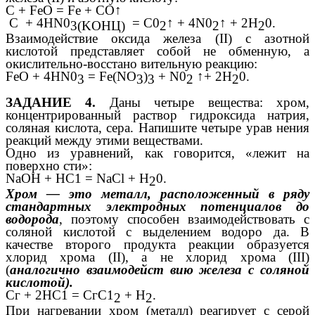
C + FeO = Fe + CO↑
С + 4HN0
= C0
↑ + 4N0
↑ + 2H
0.
3(KOHЦ)
2
2
2
Взаимодействие оксида железа (II) с азотной
кислотой представляет собой не обменную, а
окислительно-восстано вительную реакцию:
FeO + 4HN0
= Fe(NO
)
+ N0
↑+ 2Н
0.
3
3
3
2
2
ЗАДАНИЕ 4.
Даны четыре вещества: хром,
концентрированный раствор гидроксида натрия,
соляная кислота, сера. Напишите четыре урав нения
реакций между этими веществами.
Одно из уравнений, как говорится, «лежит на
поверхно сти»:
NaOH + НС1 = NaCl + Н
0.
2
Хром — это металл, расположенный в ряду
стандартных электродных потенциалов до
водорода
, поэтому способен взаимодействовать с
соляной кислотой с выделением водоро да. В
качестве второго продукта реакции образуется
хлорид хрома (II), а не хлорид хрома (III)
(
аналогично взаимодейст вию железа с соляной
кислотой).
Сг + 2НС1 = СгС1
+ Н
.
2
2
При нагревании хром (металл) реагирует с серой