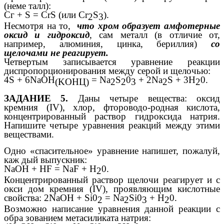
(неме талл):
Сг + S = CrS (или Cr
S
).
2
3
Несмотря на то,
что хром образует амфотерные
оксид и гидроксид
, сам металл (в отличие от,
например, алюминия, цинка, бериллия)
со
щелочами не реагирует.
Четвертым записывается уравнение реакции
диспропорционирования между серой и щелочью:
4S + 6NaOH
= Na
S
0
+ 2Na
S + 3H
0.
(KOHЦ)
2
2
3
2
2
ЗАДАНИЕ 5.
Даны четыре вещества: оксид
кремния (IV), хлор, фтороводо-родная кислота,
концентрированный раствор гидроксида натрия.
Напишите четыре уравнения реакций между этими
веществами.
Одно «спасительное» уравнение напишет, пожалуй,
каж дый выпускник:
NaOH + HF = NaF + Н
0.
2
Концентрированный раствор щелочи реагирует и с
окси дом кремния (IV), проявляющим кислотные
свойства: 2NaOH + Si0
= Na
Si0
+ H
0.
2
2
3
2
Возможно написание уравнения данной реакции с
обра зованием метасиликата натрия: