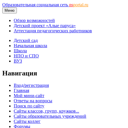
Образовательная социальная сеть
ns
portal.ru
Меню
Обзор возможностей
Детский проект «Алые паруса»
Аттестация педагогических работников
Детский сад
Начальная школа
Школа
НПО и СПО
ВУЗ
Навигация
Вход/регистрация
Главная
Мой мини-сайт
Ответы на вопросы
Поиск по сайту
Сайты классов, групп, кружков...
Сайты образовательных учреждений
Сайты коллег
Форумы