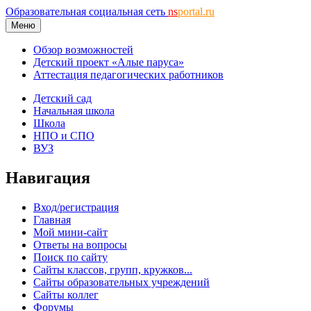
Образовательная социальная сеть
ns
portal.ru
Меню
Обзор возможностей
Детский проект «Алые паруса»
Аттестация педагогических работников
Детский сад
Начальная школа
Школа
НПО и СПО
ВУЗ
Навигация
Вход/регистрация
Главная
Мой мини-сайт
Ответы на вопросы
Поиск по сайту
Сайты классов, групп, кружков...
Сайты образовательных учреждений
Сайты коллег
Форумы