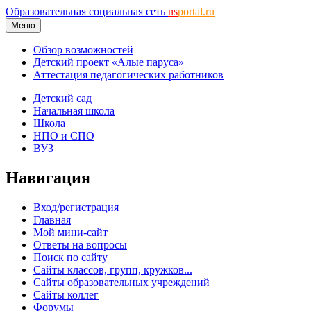
Образовательная социальная сеть
ns
portal.ru
Меню
Обзор возможностей
Детский проект «Алые паруса»
Аттестация педагогических работников
Детский сад
Начальная школа
Школа
НПО и СПО
ВУЗ
Навигация
Вход/регистрация
Главная
Мой мини-сайт
Ответы на вопросы
Поиск по сайту
Сайты классов, групп, кружков...
Сайты образовательных учреждений
Сайты коллег
Форумы