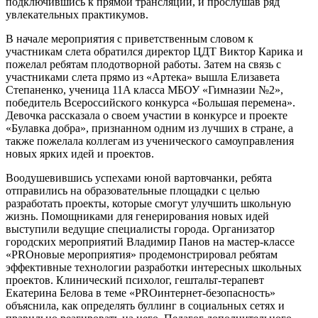
подключившись к прямой трансляции, и прослушав ряд
увлекательных практикумов.
В начале мероприятия с приветственным словом к
участникам слета обратился директор ЦДТ Виктор Карика и
пожелал ребятам плодотворной работы. Затем на связь с
участниками слета прямо из «Артека» вышла Елизавета
Степаненко, ученица 11A класса МБОУ «Гимназии №2»,
победитель Всероссийского конкурса «Большая перемена».
Девочка рассказала о своем участии в конкурсе и проекте
«Булавка добра», признанном одним из лучших в стране, а
также пожелала коллегам из ученического самоуправления
новых ярких идей и проектов.
Воодушевившись успехами юной вартовчанки, ребята
отправились на образовательные площадки с целью
разработать проекты, которые смогут улучшить школьную
жизнь. Помощниками для генерирования новых идей
выступили ведущие специалисты города. Организатор
городских мероприятий Владимир Панов на мастер-классе
«PROновые мероприятия» продемонстрировал ребятам
эффективные технологии разработки интересных школьных
проектов. Клинический психолог, гештальт-терапевт
Екатерина Белова в теме «PROинтернет-безопасность»
объяснила, как определять буллинг в социальных сетях и