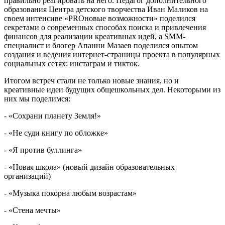
правильно реагировать на него. Педагог дополнительного
образования Центра детского творчества Иван Маликов на
своем интенсиве «PROновые возможности» поделился
секретами о современных способах поиска и привлечения
финансов для реализации креативных идей, а SMM-
специалист и блогер Апанни Мазаев поделился опытом
создания и ведения интернет-страницы проекта в популярных
социальных сетях: инстаграм и тикток.
Итогом встреч стали не только новые знания, но и
креативные идеи будущих общешкольных дел. Некоторыми из
них мы поделимся:
- «Сохрани планету Земля!»
- «Не суди книгу по обложке»
- «Я против буллинга»
- «Новая школа» (новый дизайн образовательных
организаций)
- «Музыка покорна любым возрастам»
- «Стена мечты»