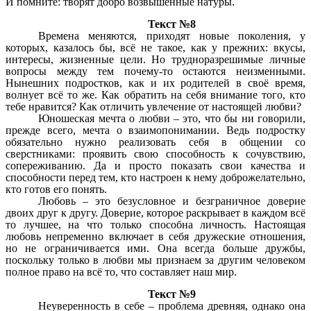
И помните: творят добро возвышенные натуры.
Текст №8
Времена меняются, приходят новые поколения, у
которых, казалось бы, всё не такое, как у прежних: вкусы,
интересы, жизненные цели. Но трудноразрешимые личные
вопросы между тем почему-то остаются неизменными.
Нынешних подростков, как и их родителей в своё время,
волнует всё то же. Как обратить на себя внимание того, кто
тебе нравится? Как отличить увлечение от настоящей любви?
Юношеская мечта о любви – это, что бы ни говорили,
прежде всего, мечта о взаимопонимании. Ведь подростку
обязательно нужно реализовать себя в общении со
сверстниками: проявить свою способность к сочувствию,
сопереживанию. Да и просто показать свои качества и
способности перед тем, кто настроен к нему доброжелательно,
кто готов его понять.
Любовь – это безусловное и безграничное доверие
двоих друг к другу. Доверие, которое раскрывает в каждом всё
то лучшее, на что только способна личность. Настоящая
любовь непременно включает в себя дружеские отношения,
но не ограничивается ими. Она всегда больше дружбы,
поскольку только в любви мы признаем за другим человеком
полное право на всё то, что составляет наш мир.
Текст №9
Неуверенность в себе – проблема древняя, однако она