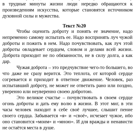
в трудные минуты жизни люди нередко обращаются к
произведениям искусства, которые становятся источником
духовной силы и мужества.
Текст №20
Чтобы оценить доброту и понять ее значение, надо
непременно самому испытать ее. Надо воспринять луч чужой
доброты и пожить в нем. Надо почувствовать, как луч этой
доброты овладевает сердцем, словом и делами всей жизни.
Доброта приходит не по обязанности, не в силу долга, а как
дар.
Чужая доброта – это предчувствие чего-то большего, во
что даже не сразу верится. Это теплота, от которой сердце
согревается и приходит в ответное движение. Человек, раз
испытавший доброту, не может не ответить рано или поздно,
уверенно или неуверенно своею добротою.
Это великое счастье – почувствовать в своем сердце
огонь доброты и дать ему волю в жизни. В этот миг, в эти
часы человек находит в себе своё лучшее, слышит пение
своего сердца. Забывается «я» и «своё», исчезает чужое, ибо
оно становится «моим» и «мною». И для вражды и ненависти
не остаётся места в душе.