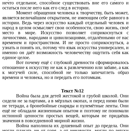
нечто отдельное, способное существовать вне его самого и
остаться после него как его след в истории.
Момент обращения человека к творчеству, быть может,
является величайшим открытием, не имеющим себе равного в
истории. Ведь через искусство каждый отдельный человек и
народ в целом осмысляет свои особенности, свою жизнь, своё
место в мире. Искусство позволяет соприкоснуться с
личностями, народами и цивилизациями, отдалёнными от нас
временем и пространством. И не просто соприкоснуться, а
узнать и понять их, потому что язык искусства универсален, и
именно он даёт возможность человечеству ощутить себя как
единое целое.
Вот почему ещё с глубокой древности сформировалось
отношение к искусству не как к развлечению или забаве, а как
к могучей силе, способной не только запечатлеть образ
времени и человека, но и передать его потомкам.
Текст №12
Война была для детей жестокой и грубой школой. Они
сидели не за партами, а в мёрзлых окопах, и перед ними были
не тетради, а бронебойные снаряды и пулемётные ленты. Они
ещё не обладали жизненным опытом и поэтому не понимали
истинной ценности простых вещей, которым не придаёшь
значения в повседневной мирной жизни.
Война наполнила их душевный опыт до предела. Они
могли плакать не от горя, а от ненависти, могли по-детски