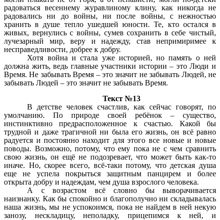
радоваться весеннему журавлиному клину, как никогда не
радовались ни до войны, ни после войны, с нежностью
хранить в душе тепло ушедшей юности. Те, кто остался в
живых, вернулись с войны, сумев сохранить в себе чистый,
лучезарный мир, веру и надежду, став непримиримее к
несправедливости, добрее к добру.
Хотя война и стала уже историей, но память о ней
должна жить, ведь главные участники истории – это Люди и
Время. Не забывать Время – это значит не забывать Людей, не
забывать Людей – это значит не забывать Время.
Текст №13
В детстве человек счастлив, как сейчас говорят, по
умолчанию. По природе своей ребёнок – существо,
инстинктивно предрасположенное к счастью. Какой бы
трудной и даже трагичной ни была его жизнь, он всё равно
радуется и постоянно находит для этого все новые и новые
поводы. Возможно, потому, что ему пока не с чем сравнить
свою жизнь, он ещё не подозревает, что может быть как-то
иначе. Но, скорее всего, всё-таки потому, что детская душа
еще не успела покрыться защитным панцирем и более
открыта добру и надеждам, чем душа взрослого человека.
А с возрастом всё словно бы выворачивается
наизнанку. Как бы спокойно и благополучно ни складывалась
наша жизнь, мы не успокоимся, пока не найдем в ней некую
занозу, нескладицу, неполадку, прицепимся к ней, и