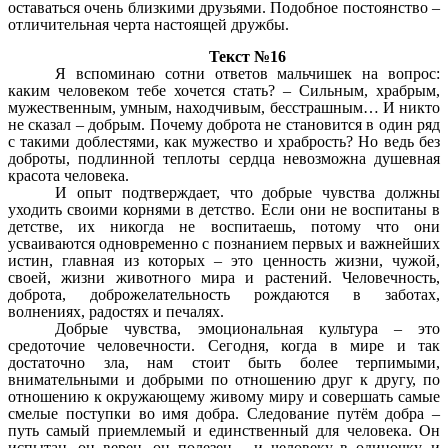
оставаться очень близкими друзьями. Подобное постоянство –
отличительная черта настоящей дружбы.
Текст №16
Я вспоминаю сотни ответов мальчишек на вопрос:
каким человеком тебе хочется стать? – Сильным, храбрым,
мужественным, умным, находчивым, бесстрашным… И никто
не сказал – добрым. Почему доброта не становится в один ряд
с такими доблестями, как мужество и храбрость? Но ведь без
доброты, подлинной теплоты сердца невозможна душевная
красота человека.
И опыт подтверждает, что добрые чувства должны
уходить своими корнями в детство. Если они не воспитаны в
детстве, их никогда не воспитаешь, потому что они
усваиваются одновременно с познанием первых и важнейших
истин, главная из которых – это ценность жизни, чужой,
своей, жизни животного мира и растений. Человечность,
доброта, доброжелательность рождаются в заботах,
волнениях, радостях и печалях.
Добрые чувства, эмоциональная культура – это
средоточие человечности. Сегодня, когда в мире и так
достаточно зла, нам стоит быть более терпимыми,
внимательными и добрыми по отношению друг к другу, по
отношению к окружающему живому миру и совершать самые
смелые поступки во имя добра. Следование путём добра –
путь самый приемлемый и единственный для человека. Он
испытан, он верен, он полезен – и человеку в одиночку, и