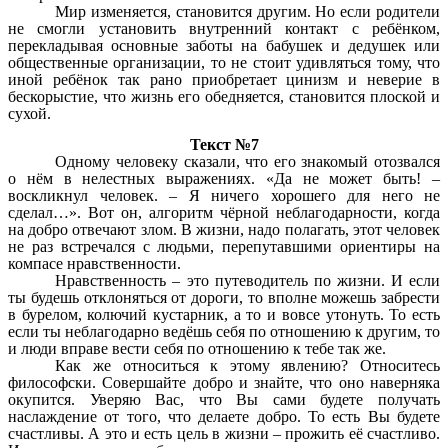
Мир изменяется, становится другим. Но если родители
не смогли установить внутренний контакт с ребёнком,
перекладывая основные заботы на бабушек и дедушек или
общественные организации, то не стоит удивляться тому, что
иной ребёнок так рано приобретает цинизм и неверие в
бескорыстие, что жизнь его обедняется, становится плоской и
сухой.
Текст №7
Одному человеку сказали, что его знакомый отозвался
о нём в нелестных выражениях. «Да не может быть! –
воскликнул человек. – Я ничего хорошего для него не
сделал…». Вот он, алгоритм чёрной неблагодарности, когда
на добро отвечают злом. В жизни, надо полагать, этот человек
не раз встречался с людьми, перепутавшими ориентиры на
компасе нравственности.
Нравственность – это путеводитель по жизни. И если
ты будешь отклоняться от дороги, то вполне можешь забрести
в бурелом, колючий кустарник, а то и вовсе утонуть. То есть
если ты неблагодарно ведёшь себя по отношению к другим, то
и люди вправе вести себя по отношению к тебе так же.
Как же относиться к этому явлению? Относитесь
философски. Совершайте добро и знайте, что оно наверняка
окупится. Уверяю Вас, что Вы сами будете получать
наслаждение от того, что делаете добро. То есть Вы будете
счастливы. А это и есть цель в жизни – прожить её счастливо.