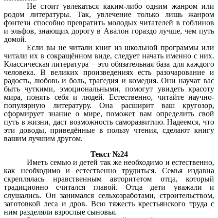
Не стоит увлекаться каким-либо одним жанром или
родом литературы. Так, увлечение только лишь жанром
фэнтези способно превратить молодых читателей в гоблинов
и эльфов, знающих дорогу в Авалон гораздо лучше, чем путь
домой.
Если вы не читали книг из школьной программы или
читали их в сокращённом виде, следует начать именно с них.
Классическая литература – это обязательная база для каждого
человека. В великих произведениях есть разочарование и
радость, любовь и боль, трагедия и комедия. Они научат вас
быть чуткими, эмоциональными, помогут увидеть красоту
мира, понять себя и людей. Естественно, читайте научно-
популярную литературу. Она расширит ваш кругозор,
сформирует знание о мире, поможет вам определить свой
путь в жизни, даст возможность саморазвитию. Надеемся, что
эти доводы, приведённые в пользу чтения, сделают книгу
вашим лучшим другом.
Текст №24
Иметь семью и детей так же необходимо и естественно,
как необходимо и естественно трудиться. Семья издавна
скреплялась нравственным авторитетом отца, который
традиционно считался главой. Отца дети уважали и
слушались. Он занимался сельхозработами, строительством,
заготовкой леса и дров. Всю тяжесть крестьянского труда с
ним разделяли взрослые сыновья.