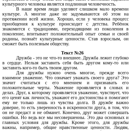
культурного человека является подлинная человечность.
В наше время люди уделяют слишком мало времени
культуре. А многие даже не задумываются об этом на
протяжении всей жизни. Хорошо, если у человека процесс
приобщения к культуре происходит с детства. Ребёнок
знакомится с традициями, переходящими из поколения в
поколение, впитывает положительный опыт семьи и своей
родины, познаёт культурные ценности. Став взрослым, он
сможет быть полезным обществу.
Текст №26
Дружба - это не что-то внешнее. Дружба лежит глубоко
в сердце. Нельзя заставить себя быть другом кому-то или
заставить кого-то быть твоим другом.
Для дружбы нужно очень многое, прежде всего
взаимное уважение. Что означает уважать своего друга? Это
значит считаться с его мнением и признавать его
положительные черты. Уважение проявляется в словах и
делах. Друг, к которому проявляется уважение, чувствует, что
его ценят как личность, уважают его достоинства и помогают
ему не только лишь из чувства долга. В дружбе важно
доверие, то есть уверенность в искренности друга, в том, что
он не предаст и не обманет. Конечно, друг может совершать
ошибки. Но ведь все мы несовершенны. Это два основных и
главных условия для дружбы. Кроме этого, для дружбы
важны, например, общие нравственные ценности. Людям,