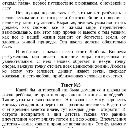
открыл глаза», первое путешествие с рюкзаком, с ночёвкой в
лесу...
Нет нужды перечислять всё, что может разбудить в
человеческом детстве интерес и благоговейное отношение к
великому таинству жизни. Вырастая, человек умом постигать
должен, как сложно всё в живом мире переплетено,
взаимосвязано, как этот мир прочен и вместе с тем уязвим,
как всё в нашей жизни зависит от богатства земли, от
здоровья живой природы. Эта школа должна обязательно
быть.
И всё-таки в начале всего стоит Любовь. Вовремя
разбуженная, она делает познание мира интересным и
увлекательным. С нею человек обретает и некую точку
опоры, важную точку отсчёта всех ценностей жизни. Любовь
ко всему, что зеленеет, дышит, издаёт звуки, сверкает
красками, и есть любовь, приближающая человека к счастью.
Текст №5
Какой бы интересной ни была домашняя и школьная
жизнь ребёнка, не прочти он драгоценных книг – он обделён.
Такие утраты невосполнимы. Это взрослые могут прочесть
книжку сегодня или через год – разница невелика. В детстве
счёт времени ведётся иначе, тут каждый день – открытия. И
острота восприятия в дни детства такова, что ранние
впечатления могут влиять потом на всю жизнь. Впечатления
детства – самые яркие и прочные впечатления. Это фундамент