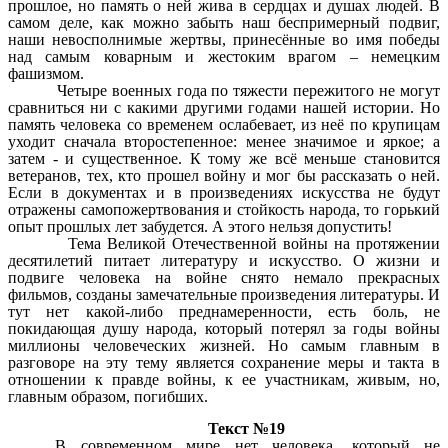
прошлое, но память о ней жива в сердцах и душах людей. В
самом деле, как можно забыть наш беспримерный подвиг,
наши невосполнимые жертвы, принесённые во имя победы
над самым коварным и жестоким врагом – немецким
фашизмом.
Четыре военных года по тяжести пережитого не могут
сравниться ни с какими другими годами нашей истории. Но
память человека со временем ослабевает,
из неё по крупицам
уходит сначала второстепенное: менее значимое и яркое; а
затем - и существенное. К тому же всё меньше становится
ветеранов, тех, кто прошел войну и мог бы рассказать о ней.
Если в документах и в произведениях искусства не будут
отражены самопожертвования и стойкость народа, то горький
опыт прошлых лет забудется. А этого нельзя допустить!
Тема Великой Отечественной войны на протяжении
десятилетий питает литературу и искусство. О жизни и
подвиге человека на войне снято немало прекрасных
фильмов, созданы замечательные произведения литературы. И
тут нет какой-либо преднамеренности, есть боль, не
покидающая душу народа, который потерял за годы войны
миллионы человеческих жизней. Но самым главным в
разговоре на эту тему является сохранение меры и такта в
отношении к правде войны, к ее участникам, живым, но,
главным образом, погибших.
Текст №19
В современном мире нет человека, который не