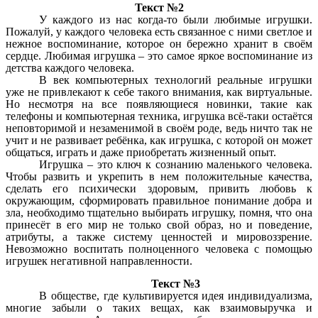
Текст №2
У каждого из нас когда-то были любимые игрушки.
Пожалуй, у каждого человека есть связанное с ними светлое и
нежное воспоминание, которое он бережно хранит в своём
сердце. Любимая игрушка – это самое яркое воспоминание из
детства каждого человека.
В век компьютерных технологий реальные игрушки
уже не привлекают к себе такого внимания, как виртуальные.
Но несмотря на все появляющиеся новинки, такие как
телефоны и компьютерная техника, игрушка всё-таки остаётся
неповторимой и незаменимой в своём роде, ведь ничто так не
учит и не развивает ребёнка, как игрушка, с которой он может
общаться, играть и даже приобретать жизненный опыт.
Игрушка – это ключ к сознанию маленького человека.
Чтобы развить и укрепить в нем положительные качества,
сделать его психически здоровым, привить любовь к
окружающим, сформировать правильное понимание добра и
зла, необходимо тщательно выбирать игрушку, помня, что она
принесёт в его мир не только свой образ, но и поведение,
атрибуты, а также систему ценностей и мировоззрение.
Невозможно воспитать полноценного человека с помощью
игрушек негативной направленности.
Текст №3
В обществе, где культивируется идея индивидуализма,
многие забыли о таких вещах, как взаимовыручка и