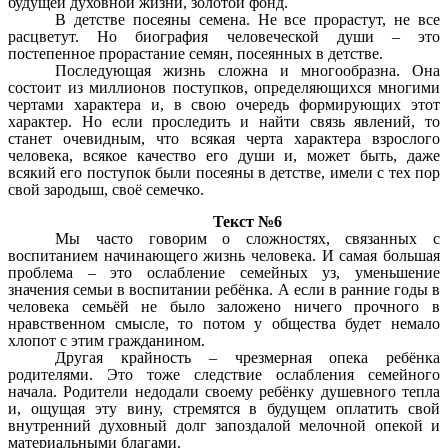
будущей духовной жизни, золотой фонд.
В детстве посеяны семена. Не все прорастут, не все
расцветут. Но биография человеческой души – это
постепенное прорастание семян, посеянных в детстве.
Последующая жизнь сложна и многообразна. Она
состоит из миллионов поступков, определяющихся многими
чертами характера и, в свою очередь формирующих этот
характер. Но если проследить и найти связь явлений, то
станет очевидным, что всякая черта характера взрослого
человека, всякое качество его души и, может быть, даже
всякий его поступок были посеяны в детстве, имели с тех пор
свой зародыш, своё семечко.
Текст №6
Мы часто говорим о сложностях, связанных с
воспитанием начинающего жизнь человека. И самая большая
проблема – это ослабление семейных уз, уменьшение
значения семьи в воспитании ребёнка. А если в ранние годы в
человека семьёй не было заложено ничего прочного в
нравственном смысле, то потом у общества будет немало
хлопот с этим гражданином.
Другая крайность – чрезмерная опека ребёнка
родителями. Это тоже следствие ослабления семейного
начала. Родители недодали своему ребёнку душевного тепла
и, ощущая эту вину, стремятся в будущем оплатить свой
внутренний духовный долг запоздалой мелочной опекой и
материальными благами.