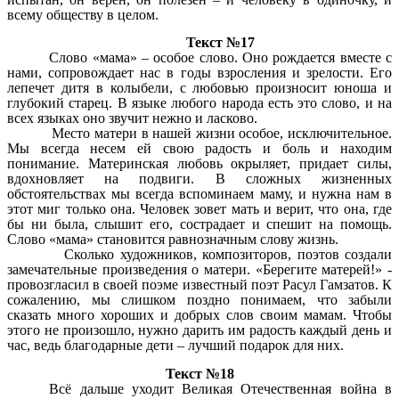
всему обществу в целом.
Текст №17
Слово «мама» – особое слово. Оно рождается вместе с
нами, сопровождает нас в годы взросления и зрелости. Его
лепечет дитя в колыбели, с любовью произносит юноша и
глубокий старец. В языке любого народа есть это слово, и на
всех языках оно звучит нежно и ласково.
Место матери в нашей жизни особое, исключительное.
Мы всегда несем ей свою радость и боль и находим
понимание. Материнская любовь окрыляет, придает силы,
вдохновляет на подвиги. В сложных жизненных
обстоятельствах мы всегда вспоминаем маму, и нужна нам в
этот миг только она. Человек зовет мать и верит, что она, где
бы ни была, слышит его, сострадает и спешит на помощь.
Слово «мама» становится равнозначным слову жизнь.
Сколько художников, композиторов, поэтов создали
замечательные произведения о матери. «Берегите матерей!» -
провозгласил в своей поэме известный поэт Расул Гамзатов. К
сожалению, мы слишком поздно понимаем, что забыли
сказать много хороших и добрых слов своим мамам. Чтобы
этого не произошло, нужно дарить им радость каждый день и
час, ведь благодарные дети – лучший подарок для них.
Текст №18
Всё дальше уходит Великая Отечественная война в