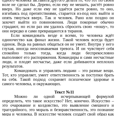
одного человека заставить другого делать то, что тот по своей
воле не сделал бы. Дерево, если ему не мешать, растёт ровно
вверх. Но даже если ему не удаётся расти ровно, то оно,
изгибаясь под препятствиями, старается из-под них выйти и
опять тянуться вверх. Так и человек. Рано или поздно он
захочет выйти из повиновения. Люди покорные обычно
страдают, но если раз им удалось сбросить свою «ношу», то
они нередко и сами превращаются в тиранов.
Если командовать везде и всеми, то человека ждёт
одиночество как финал жизни. Такой человек всегда будет
одинок. Ведь на равных общаться он не умеет. Внутри у него
глухая, иногда неосознаваемая тревога. И он чувствует себя
спокойно только тогда, когда люди беспрекословно
выполняют его распоряжения. Командиры и сами несчастные
люди, и плодят несчастье, даже если добиваются неплохих
результатов.
Командовать и управлять людьми – это разные вещи.
Тот, кто управляет, умеет ответственность за поступки брать
на себя. Такой подход сохраняет психическое здоровье и
самого человека, и окружающих.
Текст №11
Можно ли одной исчерпывающей формулой
определить, что такое искусство? Нет, конечно. Искусство –
это очарование и колдовство, это выявление смешного и
трагедийного, это мораль и безнравственность, это познание
мира и человека. В искусстве человек создаёт свой образ как