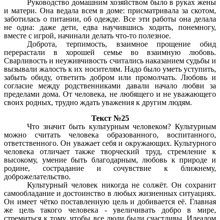
Руководство домашним хозяйством было в руках жены
и матери. Она ведала всем в доме: присматривала за скотом,
заботилась о питании, об одежде. Все эти работы она делала
не одна: даже дети, едва научившись ходить, понемногу,
вместе с игрой, начинали делать что-то полезное.
Доброта, терпимость, взаимное прощение обид
перерастали в хорошей семье во взаимную любовь.
Сварливость и неуживчивость считались наказанием судьбы и
вызывали жалость к их носителям. Надо было уметь уступить,
забыть обиду, ответить добром или промолчать. Любовь и
согласие между родственниками давали начало любви за
пределами дома. От человека, не любящего и не уважающего
своих родных, трудно ждать уважения к другим людям.
Текст №25
Что значит быть культурным человеком? Культурным
можно считать человека образованного, воспитанного,
ответственного. Он уважает себя и окружающих. Культурного
человека отличает также творческий труд, стремление к
высокому, умение быть благодарным, любовь к природе и
родине, сострадание и сочувствие к ближнему,
доброжелательство.
Культурный человек никогда не солжёт. Он сохранит
самообладание и достоинство в любых жизненных ситуациях.
Он имеет чётко поставленную цель и добивается её. Главная
же цель такого человека - увеличивать добро в мире,
стремиться к тому, чтобы все люди были счастливы. Идеалом