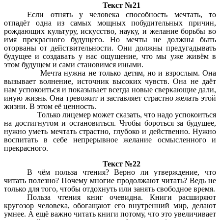
Текст №21
Если отнять у человека способность мечтать, то
отпадёт одна из самых мощных побудительных причин,
рождающих культуру, искусство, науку, и желание борьбы во
имя прекрасного будущего. Но мечты не должны быть
оторваны от действительности. Они должны предугадывать
будущее и создавать у нас ощущение, что мы уже живём в
этом будущем и сами становимся иными.
Мечта нужна не только детям, но и взрослым. Она
вызывает волнение, источник высоких чувств. Она не даёт
нам успокоиться и показывает всегда новые сверкающие дали,
иную жизнь. Она тревожит и заставляет страстно желать этой
жизни. В этом её ценность.
Только лицемер может сказать, что надо успокоиться
на достигнутом и остановиться. Чтобы бороться за будущее,
нужно уметь мечтать страстно, глубоко и действенно. Нужно
воспитать в себе непрерывное желание осмысленного и
прекрасного.
Текст №22
В чём польза чтения? Верно ли утверждение, что
читать полезно? Почему многие продолжают читать? Ведь не
только для того, чтобы отдохнуть или занять свободное время.
Польза чтения книг очевидна. Книги расширяют
кругозор человека, обогащают его внутренний мир, делают
умнее. А ещё важно читать книги потому, что это увеличивает