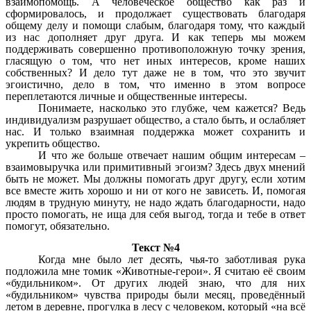
взаимопомощь. А человеческое общество как раз и
сформировалось, и продолжает существовать благодаря
общему делу и помощи слабым, благодаря тому, что каждый
из нас дополняет друг друга. И как теперь мы можем
поддерживать совершенно противоположную точку зрения,
гласящую о том, что нет иных интересов, кроме наших
собственных? И дело тут даже не в том, что это звучит
эгоистично, дело в том, что именно в этом вопросе
переплетаются личные и общественные интересы.
Понимаете, насколько это глубже, чем кажется? Ведь
индивидуализм разрушает общество, а стало быть, и ослабляет
нас. И только взаимная поддержка может сохранить и
укрепить общество.
И что же больше отвечает нашим общим интересам –
взаимовыручка или примитивный эгоизм? Здесь двух мнений
быть не может. Мы должны помогать друг другу, если хотим
все вместе жить хорошо и ни от кого не зависеть. И, помогая
людям в трудную минуту, не надо ждать благодарности, надо
просто помогать, не ища для себя выгод, тогда и тебе в ответ
помогут, обязательно.
Текст №4
Когда мне было лет десять, чья-то заботливая рука
подложила мне томик «Животные-герои». Я считаю её своим
«будильником». От других людей знаю, что для них
«будильником» чувства природы были месяц, проведённый
летом в деревне, прогулка в лесу с человеком, который «на всё