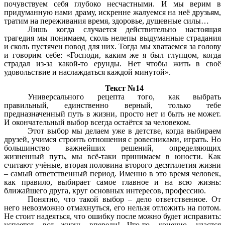
почувствуем себя глубоко несчастными. И мы верим в
придуманную нами драму, искренне жалуемся на неё друзьям,
тратим на переживания время, здоровье, душевные силы…
Лишь когда случается действительно настоящая
трагедия мы понимаем, сколь нелепы выдуманные страдания
и сколь пустячен повод для них. Тогда мы хватаемся за голову
и говорим себе: «Господи, каким же я был глупцом, когда
страдал из-за какой-то ерунды. Нет чтобы жить в своё
удовольствие и наслаждаться каждой минутой».
Текст №14
Универсального рецепта того, как выбрать
правильный, единственно верный, только тебе
предназначенный путь в жизни, просто нет и быть не может.
И окончательный выбор всегда остаётся за человеком.
Этот выбор мы делаем уже в детстве, когда выбираем
друзей, учимся строить отношения с ровесниками, играть. Но
большинство важнейших решений, определяющих
жизненный путь, мы всё-таки принимаем в юности. Как
считают учёные, вторая половина второго десятилетия жизни
– самый ответственный период. Именно в это время человек,
как правило, выбирает самое главное и на всю жизнь:
ближайшего друга, круг основных интересов, профессию.
Понятно, что такой выбор – дело ответственное. От
него невозможно отмахнуться, его нельзя отложить на потом.
Не стоит надеяться, что ошибку после можно будет исправить:
успеется, вся жизнь впереди! Что-то, конечно, удастся