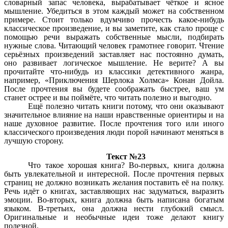
словарный запас человека, вырабатывает чёткое и ясное
мышление. Убедиться в этом каждый может на собственном
примере. Стоит только вдумчиво прочесть какое-нибудь
классическое произведение, и вы заметите, как стало проще с
помощью речи выражать собственные мысли, подбирать
нужные слова. Читающий человек грамотнее говорит. Чтение
серьёзных произведений заставляет нас постоянно думать,
оно развивает логическое мышление. Не верите? А вы
прочитайте что-нибудь из классики детективного жанра,
например, «Приключения Шерлока Холмса» Конан Дойла.
После прочтения вы будете соображать быстрее, ваш ум
станет острее и вы поймёте, что читать полезно и выгодно.
Ещё полезно читать книги потому, что они оказывают
значительное влияние на наши нравственные ориентиры и на
наше духовное развитие. После прочтения того или иного
классического произведения люди порой начинают меняться в
лучшую сторону.
Текст №23
Что такое хорошая книга? Во-первых, книга должна
быть увлекательной и интересной. После прочтения первых
страниц не должно возникать желания поставить её на полку.
Речь идёт о книгах, заставляющих нас задуматься, выразить
эмоции. Во-вторых, книга должна быть написана богатым
языком. В-третьих, она должна нести глубокий смысл.
Оригинальные и необычные идеи тоже делают книгу
полезной.