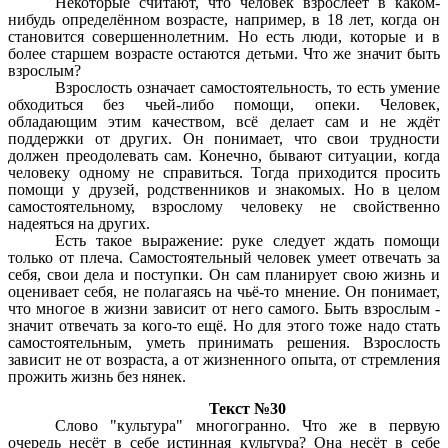
Некоторые считают, что человек взрослеет в каком-
нибудь определённом возрасте, например, в 18 лет, когда он
становится совершеннолетним. Но есть люди, которые и в
более старшем возрасте остаются детьми. Что же значит быть
взрослым?
Взрослость означает самостоятельность, то есть умение
обходиться без чьей-либо помощи, опеки. Человек,
обладающим этим качеством, всё делает сам и не ждёт
поддержки от других. Он понимает, что свои трудности
должен преодолевать сам. Конечно, бывают ситуации, когда
человеку одному не справиться. Тогда приходится просить
помощи у друзей, родственников и знакомых. Но в целом
самостоятельному, взрослому человеку не свойственно
надеяться на других.
Есть такое выражение: руке следует ждать помощи
только от плеча. Самостоятельный человек умеет отвечать за
себя, свои дела и поступки. Он сам планирует свою жизнь и
оценивает себя, не полагаясь на чьё-то мнение. Он понимает,
что многое в жизни зависит от него самого. Быть взрослым -
значит отвечать за кого-то ещё. Но для этого тоже надо стать
самостоятельным, уметь принимать решения. Взрослость
зависит не от возраста, а от жизненного опыта, от стремления
прожить жизнь без нянек.
Текст №30
Слово "культура" многогранно. Что же в первую
очередь несёт в себе истинная культура? Она несёт в себе