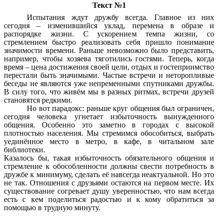
Текст №1
Испытания ждут дружбу всегда. Главное из них
сегодня – изменившийся уклад, перемена в образе и
распорядке жизни. С ускорением темпа жизни, со
стремлением быстро реализовать себя пришло понимание
значимости времени. Раньше невозможно было представить,
например, чтобы хозяева тяготились гостями. Теперь, когда
время – цена достижения своей цели, отдых и гостеприимство
перестали быть значимыми. Частые встречи и неторопливые
беседы не являются уже непременными спутниками дружбы.
В силу того, что живём мы в разных ритмах, встречи друзей
становятся редкими.
Но вот парадокс: раньше круг общения был ограничен,
сегодня человека угнетает избыточность вынужденного
общения. Особенно это заметно в городах с высокой
плотностью населения. Мы стремимся обособиться, выбрать
уединённое место в метро, в кафе, в читальном зале
библиотеки.
Казалось бы, такая избыточность обязательного общения и
стремление к обособленности должны свести потребность в
дружбе к минимуму, сделать её навсегда неактуальной. Но это
не так. Отношения с друзьями остаются на первом месте. Их
существование согревает душу уверенностью, что нам всегда
есть с кем поделиться радостью и к кому обратиться за
помощью в трудную минуту.