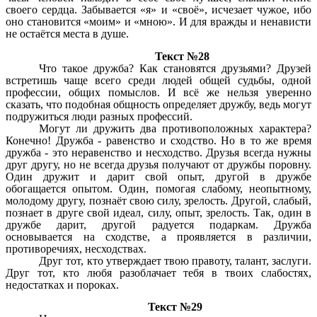
своего сердца. Забывается «я» и «своё», исчезает чужое, ибо
оно становится «моим» и «мною». И для вражды и ненависти
не остаётся места в душе.
Текст №28
Что такое дружба? Как становятся друзьями? Друзей
встретишь чаще всего среди людей общей судьбы, одной
профессии, общих помыслов. И всё же нельзя уверенно
сказать, что подобная общность определяет дружбу, ведь могут
подружиться люди разных профессий.
Могут ли дружить два противоположных характера?
Конечно! Дружба - равенство и сходство. Но в то же время
дружба - это неравенство и несходство. Друзья всегда нужны
друг другу, но не всегда друзья получают от дружбы поровну.
Один дружит и дарит свой опыт, другой в дружбе
обогащается опытом. Один, помогая слабому, неопытному,
молодому другу, познаёт свою силу, зрелость. Другой, слабый,
познает в друге свой идеал, силу, опыт, зрелость. Так, один в
дружбе дарит, другой радуется подаркам. Дружба
основывается на сходстве, а проявляется в различии,
противоречиях, несходствах.
Друг тот, кто утверждает твою правоту, талант, заслуги.
Друг тот, кто любя разоблачает тебя в твоих слабостях,
недостатках и пороках.
Текст №29