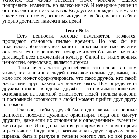
подправить, изменить, но далеко не всё. И неверные решения
без последствий не останутся. Ведь успех приходит к тем, кто
знает, чего он хочет, решительно делает выбор, верит в себя и
упорно достигает намеченных целей.
Текст №15
Есть ценности, которые изменяются, теряются,
пропадают, становясь пылью времени. Но как бы ни
изменялось общество, всё равно на протяжении тысячелетий
остаются вечные ценности, которые имеют большое значение
для людей всех поколений и культур. Одной из таких вечных
ценностей, безусловно, является дружба.
Люди очень часто употребляют это слово в своём
языке, тех или иных людей называют своими друзьями, но
мало кто может сформулировать, что такое дружба, кто такой
настоящий друг, каким он должен быть. Все определения
дружбы сходны в одном: дружба – это взаимоотношения,
основанные на взаимной открытости людей, полном доверии
и постоянной готовности в любой момент прийти друг другу
на помощь.
Главное, чтобы у друзей были одинаковые жизненные
ценности, похожие духовные ориентиры, тогда они смогут
дружить, даже если их отношение к определённым явлениям
жизни разное. И тогда на настоящую дружбу не влияет время
и расстояние. Люди могут разговаривать друг с другом лишь
изредка, быть в разлуке в течение многих лет, но всё равно