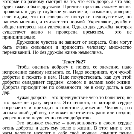
которые по-разному смотрят на то, что есть добро, а что зло,
будет тяжело быть друзьями. Причина простая: сможем ли мы
проявлять к другу глубокое уважение и, возможно, доверие,
если видим, что он совершает поступки недопустимые, по
нашему мнению, и считает это нормой. Укрепляют дружбу и
общие интересы или увлечения. Однако для дружбы, которая
существует давно и проверена временем, это не
принципиально.
Дружеские чувства не зависят от возраста. Они могут
быть очень сильными и приносить человеку множество
переживаний. Но без дружбы жизнь немыслима.
Текст №27
Чтобы оценить доброту и понять ее значение, надо
непременно самому испытать ее. Надо воспринять луч чужой
доброты и пожить в нем. Надо почувствовать, как луч этой
доброты овладевает сердцем, словом и делами всей жизни.
Доброта приходит не по обязанности, не в силу долга, а как
дар.
Чужая доброта – это предчувствие чего-то большего, во
что даже не сразу верится. Это теплота, от которой сердце
согревается и приходит в ответное движение. Человек, раз
испытавший доброту, не может не ответить рано или поздно,
уверенно или неуверенно своею добротою.
Это великое счастье – почувствовать в своем сердце
огонь доброты и дать ему волю в жизни. В этот миг, в эти
часы человек находит в себе своё лучшее, слышит пение