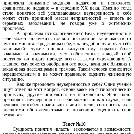
привлекла внимание медиков, педагогов и психологов
сравнительно недавно – в середине XX века. Именно тогда
стало понятно: всё усиливающаяся неуверенность в себе
может стать причиной массы неприятностей – вплоть до
серьёзных заболеваний, не говоря уже о житейских
проблемах.
А проблемы психологические? Ведь неуверенность в
себе может послужить почвой постоянной зависимости от
чужого мнения. Представим себе, как неудобно чувствует себя
зависимый: чужие оценки кажутся ему гораздо более
важными и значимыми, чем собственные; каждый свой
поступок он видит прежде всего глазами окружающих. А
главное, ему хочется одобрения ото всех, начиная с близких и
заканчивая пассажирами в трамвае. Такой человек становится
нерешительным и не может правильно оценить жизненную
ситуацию.
Как же преодолеть неуверенность в себе? Одни учёные
ищут ответ на этот вопрос, основываясь на физиологических
процессах, другие опираются на психологию. Ясно одно:
преодолеть неуверенность в себе можно лишь в случае, если
человек способен правильно ставить цели, соотносить их с
внешними обстоятельствами и позитивно оценивать свои
результаты.
Текст №10
Сущность понятия «власть» заключается в возможности