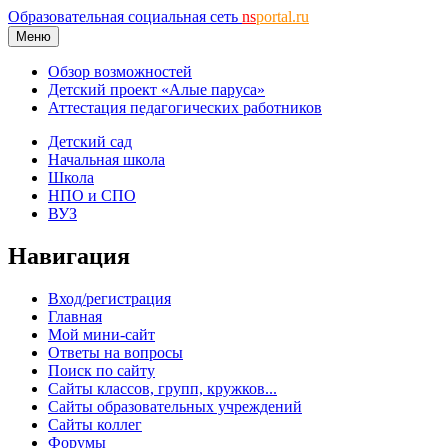
Образовательная социальная сеть
ns
portal.ru
Меню
Обзор возможностей
Детский проект «Алые паруса»
Аттестация педагогических работников
Детский сад
Начальная школа
Школа
НПО и СПО
ВУЗ
Навигация
Вход/регистрация
Главная
Мой мини-сайт
Ответы на вопросы
Поиск по сайту
Сайты классов, групп, кружков...
Сайты образовательных учреждений
Сайты коллег
Форумы