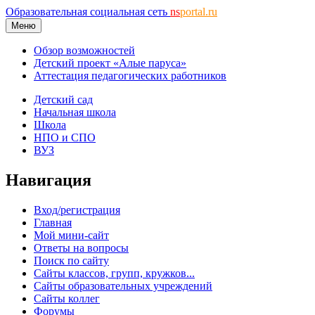
Образовательная социальная сеть
ns
portal.ru
Меню
Обзор возможностей
Детский проект «Алые паруса»
Аттестация педагогических работников
Детский сад
Начальная школа
Школа
НПО и СПО
ВУЗ
Навигация
Вход/регистрация
Главная
Мой мини-сайт
Ответы на вопросы
Поиск по сайту
Сайты классов, групп, кружков...
Сайты образовательных учреждений
Сайты коллег
Форумы