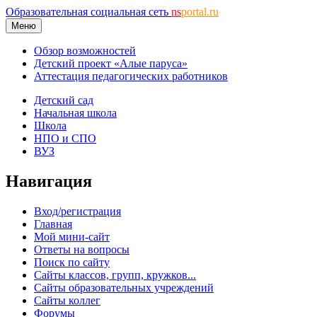
Образовательная социальная сеть
ns
portal.ru
Меню
Обзор возможностей
Детский проект «Алые паруса»
Аттестация педагогических работников
Детский сад
Начальная школа
Школа
НПО и СПО
ВУЗ
Навигация
Вход/регистрация
Главная
Мой мини-сайт
Ответы на вопросы
Поиск по сайту
Сайты классов, групп, кружков...
Сайты образовательных учреждений
Сайты коллег
Форумы