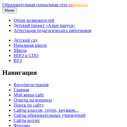
Образовательная социальная сеть
ns
portal.ru
Меню
Обзор возможностей
Детский проект «Алые паруса»
Аттестация педагогических работников
Детский сад
Начальная школа
Школа
НПО и СПО
ВУЗ
Навигация
Вход/регистрация
Главная
Мой мини-сайт
Ответы на вопросы
Поиск по сайту
Сайты классов, групп, кружков...
Сайты образовательных учреждений
Сайты коллег
Форумы