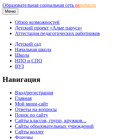
Образовательная социальная сеть
ns
portal.ru
Меню
Обзор возможностей
Детский проект «Алые паруса»
Аттестация педагогических работников
Детский сад
Начальная школа
Школа
НПО и СПО
ВУЗ
Навигация
Вход/регистрация
Главная
Мой мини-сайт
Ответы на вопросы
Поиск по сайту
Сайты классов, групп, кружков...
Сайты образовательных учреждений
Сайты коллег
Форумы