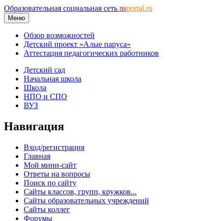
Образовательная социальная сеть
ns
portal.ru
Меню
Обзор возможностей
Детский проект «Алые паруса»
Аттестация педагогических работников
Детский сад
Начальная школа
Школа
НПО и СПО
ВУЗ
Навигация
Вход/регистрация
Главная
Мой мини-сайт
Ответы на вопросы
Поиск по сайту
Сайты классов, групп, кружков...
Сайты образовательных учреждений
Сайты коллег
Форумы