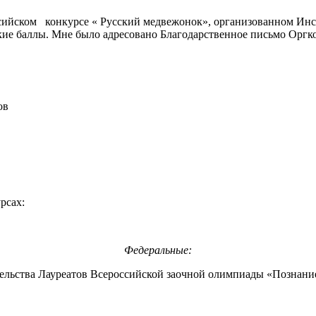
оссийском конкурсе « Русский медвежонок», организованном Ин
кие баллы. Мне было адресовано Благодарственное письмо Оргко
ов
рсах:
Федеральные:
тельства Лауреатов Всероссийской заочной олимпиады «Познани