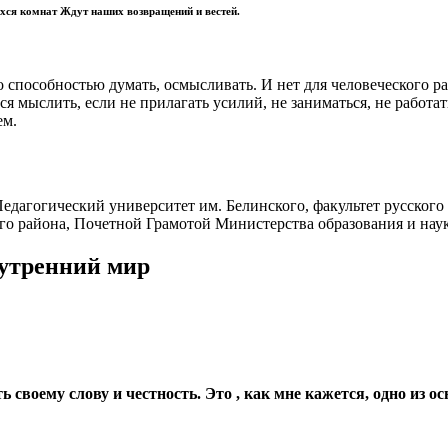
ихся комнат Ждут наших возвращений и вестей.
 способностью думать, осмысливать. И нет для человеческого ра
я мыслить, если не прилагать усилий, не заниматься, не работать
ем.
дагогический университет им. Белинского, факультет русского 
го района, Почетной Грамотой Министерства образования и нау
нутренний мир
ть своему слову и честность. Это , как мне кажется, одно из 