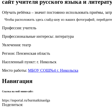
сайт учителя русского языка и литерат
Обучать ребёнка – значит постоянно использовать приёмы, зат
Чтобы расположить здесь слайд-шоу из ваших фотографий, перейдит
Профессия:
учитель
Профессиональные интересы:
литература
Увлечения:
театр
Регион:
Пензенская область
Населенный пункт:
г. Никольск
Место работы:
МБОУ СОШ№4 г. Никольска
Навигация
Ссылка на мой мини-сайт:
https://nsportal.ru/burmatkinaolga
Поделиться: