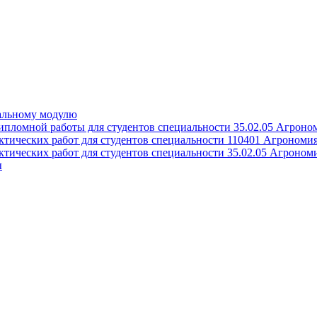
альному модулю
пломной работы для студентов специальности 35.02.05 Агроно
тических работ для студентов специальности 110401 Агрономи
тических работ для студентов специальности 35.02.05 Агроном
ы