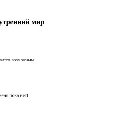
нутренний мир
новится возможным.
еня пока нет!