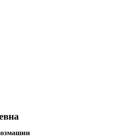
евна
хозмашин