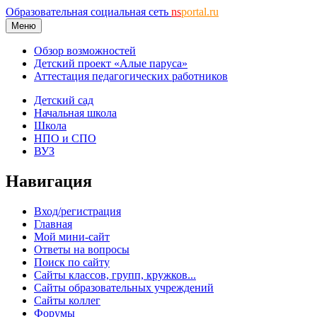
Образовательная социальная сеть
ns
portal.ru
Меню
Обзор возможностей
Детский проект «Алые паруса»
Аттестация педагогических работников
Детский сад
Начальная школа
Школа
НПО и СПО
ВУЗ
Навигация
Вход/регистрация
Главная
Мой мини-сайт
Ответы на вопросы
Поиск по сайту
Сайты классов, групп, кружков...
Сайты образовательных учреждений
Сайты коллег
Форумы