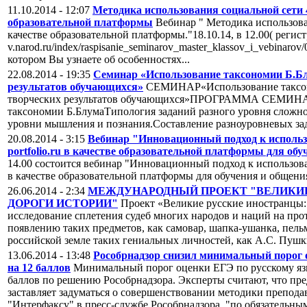
11.10.2014 - 12:07
Методика использования социальной сети 4 
образовательной платформы
Вебинар " Методика использован
качестве образовательной платформы."18.10.14, в 12.00( регист
v.narod.ru/index/raspisanie_seminarov_master_klassov_i_vebinaro
котором Вы узнаете об особенностях...
22.08.2014 - 19:35
Семинар «Использование таксономии Б.Бл
результатов обучающихся»
СЕМИНАР«Использование таксон
творческих результатов обучающихся»ПРОГРАММА СЕМИНА
таксономии Б.БлумаТипология заданий разного уровня сложн
уровни мышления и познания.Составление разноуровневых зад
20.08.2014 - 3:15
Вебинар "Инновационный подход к использ
portfolio.ru в качестве образовательной платформы для об
14.00 состоится вебинар "Инновационный подход к использован
в качестве образовательной платформы для обучения и общен
26.06.2014 - 2:34
МЕЖДУНАРОДНЫЙ ПРОЕКТ "ВЕЛИКИЕ
ДОРОГИ ИСТОРИИ"
Проект «Великие русские иностранцы: 
исследование сплетения судеб многих народов и наций на про
появлению таких предметов, как самовар, шапка-ушанка, пельм
российской земле таких гениальных личностей, как А.С. Пушки
13.06.2014 - 13:48
Рособрнадзор снизил минимальный порог 
на 12 баллов
Минимальный порог оценки ЕГЭ по русскому язык
баллов по решению Рособрнадзора. Эксперты считают, что пр
заставляет задуматься о совершенствовании методики препода
"Интерфаксу" в пресс-службе Рособрнадзора, "по обязательным