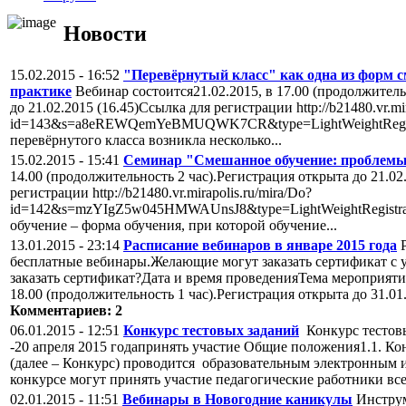
Новости
15.02.2015 - 16:52
"Перевёрнутый класс" как одна из форм с
практике
Вебинар состоится21.02.2015, в 17.00 (продолжитель
до 21.02.2015 (16.45)Ссылка для регистрации http://b21480.vr.mir
id=143&s=a8eREWQemYeBMUQWK7CR&type=LightWeightRegist
перевёрнутого класса возникла несколько...
15.02.2015 - 15:41
Семинар "Смешанное обучение: проблемы
14.00 (продолжительность 2 час).Регистрация открыта до 21.02
регистрации http://b21480.vr.mirapolis.ru/mira/Do?
id=142&s=mzYIgZ5w045HMWAUnsJ8&type=LightWeightRegistra
обучение – форма обучения, при которой обучение...
13.01.2015 - 23:14
Расписание вебинаров в январе 2015 года
Р
бесплатные вебинары.Желающие могут заказать сертификат с у
заказать сертификат?Дата и время проведенияТема мероприяти
18.00 (продолжительность 1 час).Регистрация открыта до 31.01
Комментариев: 2
06.01.2015 - 12:51
Конкурс тестовых заданий
Конкурс тестовы
-20 апреля 2015 годапринять участие Общие положения1.1. К
(далее – Конкурс) проводится образовательным электронным и
конкурсе могут принять участие педагогические работники всех
02.01.2015 - 11:51
Вебинары в Новогодние каникулы
Инструм