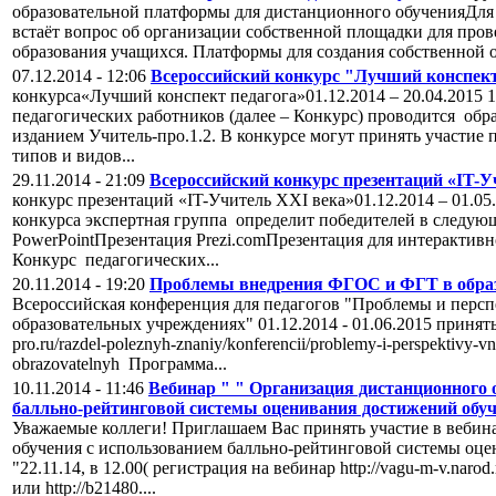
образовательной платформы для дистанционного обученияДля к
встаёт вопрос об организации собственной площадки для про
образования учащихся. Платформы для создания собственной 
07.12.2014 - 12:06
Всероссийский конкурс "Лучший конспект
конкурса«Лучший конспект педагога»01.12.2014 – 20.04.2015 
педагогических работников (далее – Конкурс) проводится об
изданием Учитель-про.1.2. В конкурсе могут принять участие 
типов и видов...
29.11.2014 - 21:09
Всероссийский конкурс презентаций «IT-У
конкурс презентаций «IT-Учитель XXI века»01.12.2014 – 01.0
конкурса экспертная группа определит победителей в следу
PowerPointПрезентация Prezi.comПрезентация для интерактив
Конкурс педагогических...
20.11.2014 - 19:20
Проблемы внедрения ФГОС и ФГТ в обра
Всероссийская конференция для педагогов "Проблемы и пер
образовательных учреждениях" 01.12.2014 - 01.06.2015 принять 
pro.ru/razdel-poleznyh-znaniy/konferencii/problemy-i-perspektivy-vn
obrazovatelnyh Программа...
10.11.2014 - 11:46
Вебинар " " Организация дистанционного 
балльно-рейтинговой системы оценивания достижений обуча
Уважаемые коллеги! Приглашаем Вас принять участие в вебин
обучения с использованием балльно-рейтинговой системы оц
"22.11.14, в 12.00( регистрация на вебинар http://vagu-m-v.narod.
или http://b21480....