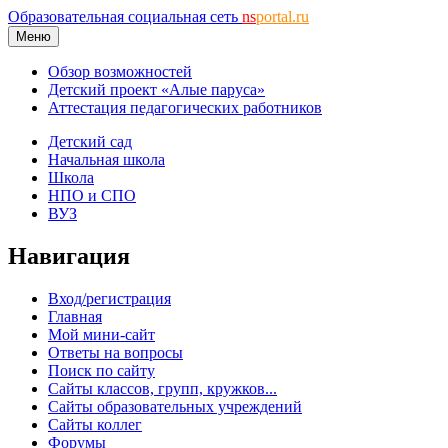
Образовательная социальная сеть
ns
portal.ru
Меню
Обзор возможностей
Детский проект «Алые паруса»
Аттестация педагогических работников
Детский сад
Начальная школа
Школа
НПО и СПО
ВУЗ
Навигация
Вход/регистрация
Главная
Мой мини-сайт
Ответы на вопросы
Поиск по сайту
Сайты классов, групп, кружков...
Сайты образовательных учреждений
Сайты коллег
Форумы