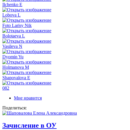
Ilchenko E
Lobova L
Foto Larisy Nik
Bolotaeva L
Vasileva N
Dyomin Yu
Holmanova M
Shapovalova E
082
Мне нравится
Поделиться:
Зачисление в ОУ