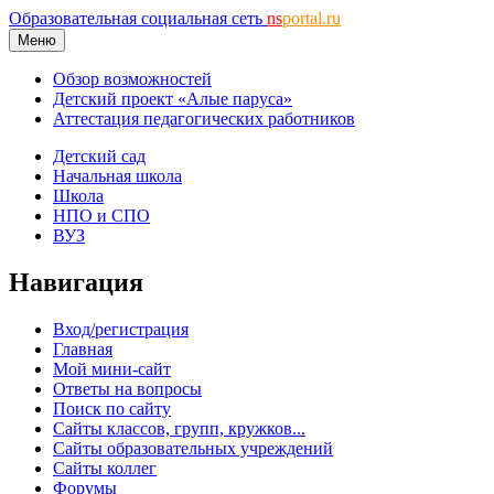
Образовательная социальная сеть
ns
portal.ru
Меню
Обзор возможностей
Детский проект «Алые паруса»
Аттестация педагогических работников
Детский сад
Начальная школа
Школа
НПО и СПО
ВУЗ
Навигация
Вход/регистрация
Главная
Мой мини-сайт
Ответы на вопросы
Поиск по сайту
Сайты классов, групп, кружков...
Сайты образовательных учреждений
Сайты коллег
Форумы