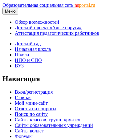
Образовательная социальная сеть
ns
portal.ru
Меню
Обзор возможностей
Детский проект «Алые паруса»
Аттестация педагогических работников
Детский сад
Начальная школа
Школа
НПО и СПО
ВУЗ
Навигация
Вход/регистрация
Главная
Мой мини-сайт
Ответы на вопросы
Поиск по сайту
Сайты классов, групп, кружков...
Сайты образовательных учреждений
Сайты коллег
Форумы