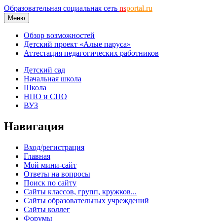
Образовательная социальная сеть
ns
portal.ru
Меню
Обзор возможностей
Детский проект «Алые паруса»
Аттестация педагогических работников
Детский сад
Начальная школа
Школа
НПО и СПО
ВУЗ
Навигация
Вход/регистрация
Главная
Мой мини-сайт
Ответы на вопросы
Поиск по сайту
Сайты классов, групп, кружков...
Сайты образовательных учреждений
Сайты коллег
Форумы