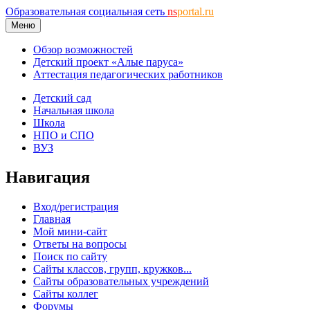
Образовательная социальная сеть
ns
portal.ru
Меню
Обзор возможностей
Детский проект «Алые паруса»
Аттестация педагогических работников
Детский сад
Начальная школа
Школа
НПО и СПО
ВУЗ
Навигация
Вход/регистрация
Главная
Мой мини-сайт
Ответы на вопросы
Поиск по сайту
Сайты классов, групп, кружков...
Сайты образовательных учреждений
Сайты коллег
Форумы