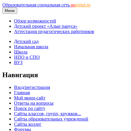
Образовательная социальная сеть
ns
portal.ru
Меню
Обзор возможностей
Детский проект «Алые паруса»
Аттестация педагогических работников
Детский сад
Начальная школа
Школа
НПО и СПО
ВУЗ
Навигация
Вход/регистрация
Главная
Мой мини-сайт
Ответы на вопросы
Поиск по сайту
Сайты классов, групп, кружков...
Сайты образовательных учреждений
Сайты коллег
Форумы