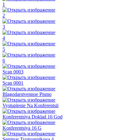
1
2
3
4
5
6
Scan 0003
Scan 0001
Blagodarstvennoe Pismo
Vystuplenie Na Konferentsii
Konferentsiya Doklad 16 God
Konferentsiya 16 G
Seminar Tyutyunnikova 4