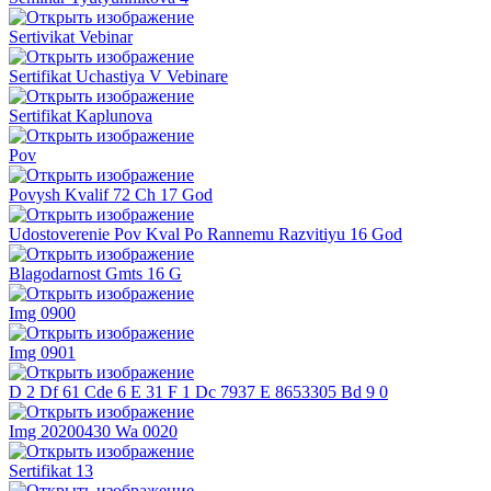
Sertivikat Vebinar
Sertifikat Uchastiya V Vebinare
Sertifikat Kaplunova
Pov
Povysh Kvalif 72 Ch 17 God
Udostoverenie Pov Kval Po Rannemu Razvitiyu 16 God
Blagodarnost Gmts 16 G
Img 0900
Img 0901
D 2 Df 61 Cde 6 E 31 F 1 Dc 7937 E 8653305 Bd 9 0
Img 20200430 Wa 0020
Sertifikat 13