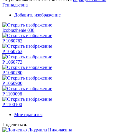
Геннадьевна
Добавить изображение
Izobrazhenie 038
P 1060762
P 1060763
P 1060773
P 1060780
P 1060900
P 1100096
P 1100100
Мне нравится
Поделиться: