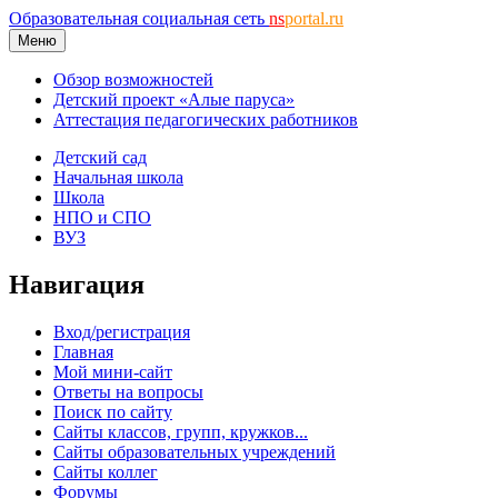
Образовательная социальная сеть
ns
portal.ru
Меню
Обзор возможностей
Детский проект «Алые паруса»
Аттестация педагогических работников
Детский сад
Начальная школа
Школа
НПО и СПО
ВУЗ
Навигация
Вход/регистрация
Главная
Мой мини-сайт
Ответы на вопросы
Поиск по сайту
Сайты классов, групп, кружков...
Сайты образовательных учреждений
Сайты коллег
Форумы