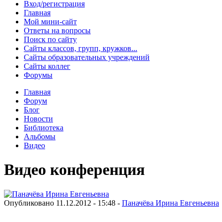
Вход/регистрация
Главная
Мой мини-сайт
Ответы на вопросы
Поиск по сайту
Сайты классов, групп, кружков...
Сайты образовательных учреждений
Сайты коллег
Форумы
Главная
Форум
Блог
Новости
Библиотека
Альбомы
Видео
Видео конференция
Опубликовано 11.12.2012 - 15:48 -
Паначёва Ирина Евгеньевна