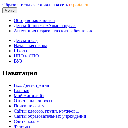
Образовательная социальная сеть
ns
portal.ru
Меню
Обзор возможностей
Детский проект «Алые паруса»
Аттестация педагогических работников
Детский сад
Начальная школа
Школа
НПО и СПО
ВУЗ
Навигация
Вход/регистрация
Главная
Мой мини-сайт
Ответы на вопросы
Поиск по сайту
Сайты классов, групп, кружков...
Сайты образовательных учреждений
Сайты коллег
Форумы