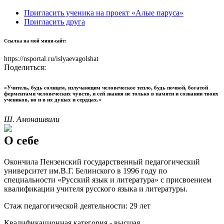
Пригласить ученика на проект «Алые паруса»
Пригласить друга
Ссылка на мой мини-сайт:
https://nsportal.ru/islyaevagolshat
Поделиться:
«Учитель, будь солнцем, излучающим человеческое тепло, будь почвой, богатой
ферментами человеческих чувств, и сей знания не только в памяти и сознании твоих
учеников, но и в их душах и сердцах.»
Ш. Амонашвили
О себе
Окончила Пензенский государственный педагогический
университет им.В.Г. Белинского в 1996 году по
специальности «Русский язык и литература» с присвоением
квалификации учителя русского языка и литературы.
Стаж педагогической деятельности: 29 лет
Квалификационная категория - высшая