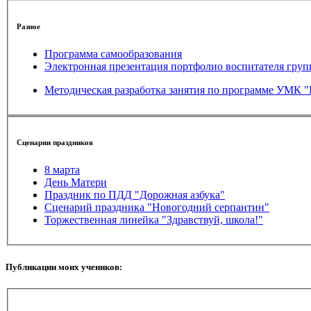
Разное
Программа самообразования
Электронная презентация портфолио воспитателя груп
Методическая разработка занятия по программе УМК "В
Сценарии праздников
8 марта
День Матери
Праздник по ПДД "Дорожная азбука"
Сценарий праздника "Новогодний серпантин"
Торжественная линейка "Здравствуй, школа!"
Публикации моих учеников: