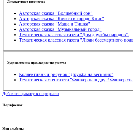
Литературное творчество
Авторская сказка "Волшебный сон"
Авторская сказка "Клякса в городе Книг"
Авторская сказка "Маша и Тишка"
Авторская сказка "Музыкальный город"
Тематическая классная газета "Дом дружбы народов".
Тематическая классная газета "Люди бессмертного под
Художественно-прикладное творчество
Коллективный рисунок "Дружба на весь мир"
Тематическая стенгазета "Фликер наш друг! Фликер спа
Добавить грамоту в портфолио
Портфолио:
Мои альбомы