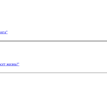
вига"
сет жизнь!"