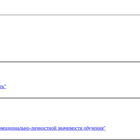
ть"
 эмоционально-личностной значимости обучения"