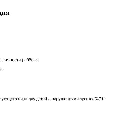
дня
е личности ребёнка.
и.
рующего вида для детей с нарушениями зрения №71"