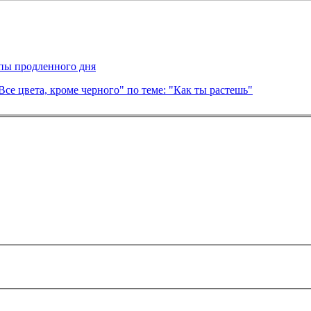
пы продленного дня
се цвета, кроме черного" по теме: "Как ты растешь"