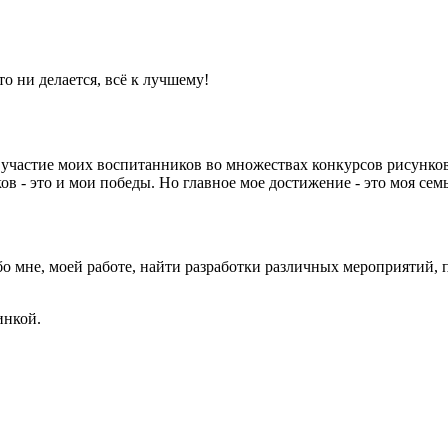
то ни делается, всё к лучшему!
е участие моих воспитанников во множествах конкурсов рисунко
 - это и мои победы. Но главное мое достижение - это моя семь
бо мне, моей работе, найти разработки различных мероприятий, 
инкой.
 стать самым лучшим.