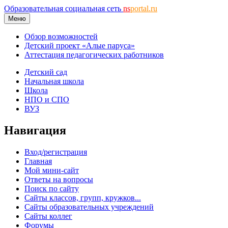
Образовательная социальная сеть
ns
portal.ru
Меню
Обзор возможностей
Детский проект «Алые паруса»
Аттестация педагогических работников
Детский сад
Начальная школа
Школа
НПО и СПО
ВУЗ
Навигация
Вход/регистрация
Главная
Мой мини-сайт
Ответы на вопросы
Поиск по сайту
Сайты классов, групп, кружков...
Сайты образовательных учреждений
Сайты коллег
Форумы