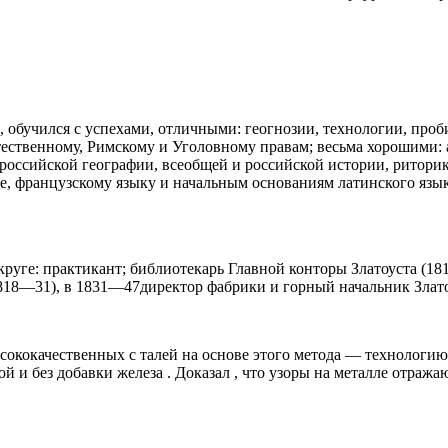
, обучился с успехами, отличными: геогнозии, технологии, проб
стественному, Римскому и Уголовному правам; весьма хорошими: 
ссийской географии, всеобщей и российской истории, риторике
е, французскому языку и начальным основаниям латинского язык
 округе: практикант; библиотекарь Главной конторы Златоуста 
818—31), в 1831—47директор фабрики и горный начальник Злато
сококачественных с талей на основе этого метода — технологию 
ой и без добавки железа . Доказал , что узоры на металле отраж