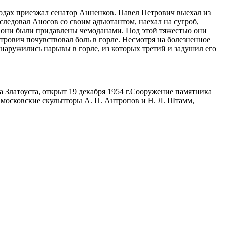
водах приезжал сенатор Анненков. Павел Петрович выехал из
 следовал Аносов со своим адъютантом, наехал на сугроб,
оба они были придавлены чемоданами. Под этой тяжестью они
етрович почувствовал боль в горле. Несмотря на болезненное
Обнаружились нарывы в горле, из которых третий и задушил его
а Златоуста, открыт 19 декабря 1954 г.Сооружение памятника
- московские скульпторы А. П. Антропов и Н. Л. Штамм,