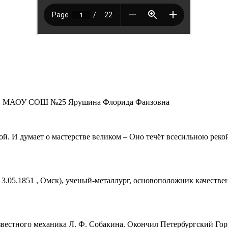
кой МАОУ СОШ №25 Ярушина Флорида Фаизовна
й. И думает о мастерстве великом – Оно течёт всесильною реко
.05.1851 , Омск), ученый-металлург, основоположник качествен
звестного механика Л. Ф. Собакина. Окончил Петербургский Гор