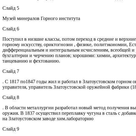
Слайд 5
Музей минералов Горного института
Слайд 6
Поступил в низшие классы, потом переход в средние и верхние
горному искусству, ориктогнозии , физике, политэкономии, Е
дифференциальным и интегральным исчислениям, всеобщей и ро
бухгалтерии и черчению планов; хорошими: химии, архитектур
танцеванию и фехтованию.
Слайд 7
. С 1817 по1847 годы жил и работал в Златоустовском горном
управителя, управитель Златоустовской оружейной фабрики (1
Слайд 8
. В области металлургии разработал новый метод получения вы
оружия. В 1837 осуществил переплавку чугуна в сталь с добавк
на Златоустовском заводе хим.лабораторию
Слайд 9