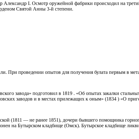
ор Александр I. Осмотр оружейной фабрики происходил на трети
 орденом Святой Анны 3-й степени.
тали. При проведении опытов для получения булата первым в мет
вского завода» подготовил в 1819 . «Об опытах закалки стальны
товских заводов и в местах прилежащих к оным» (1834 ) «О приг
кой (1811 — не ранее 1851), дочери бывшего помощника горного
ронен на Бутырском кладбище (Омск). Бутырское кладбище ликви