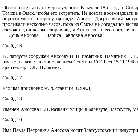
Об обстоятельствах смерти учёного: В начале 1851 года в Сиб
Томска в Омск, чтобы его встретить. Не доехав восемнадцати в
опрокинулся на сторону, где сидел Аносов. Дверца возка раск
пролежали несколько часов, пока из Омска не догадались высл
состояние, он всё же сопровождал Анненкова в его поездке по 
— Дочь Аносова — Лариса Павловна Аносова
Слайд 16
В Златоусте сооружен Аносову П. П. памятник. Памятник П. П.
начато в связи с постановлением Совмина СССР от 15.11.1948 
архитектор Т. Л. Шульгина.
Слайд 17
Его имя присвоено ж.-д. станции ЮУЖД,
Слайд 18
Именем Аносова П.П. названы улицы в Барнауле, Златоусте, М
Слайд 19
Имя Павла Петровича Аносова носит Златоустовский индустр