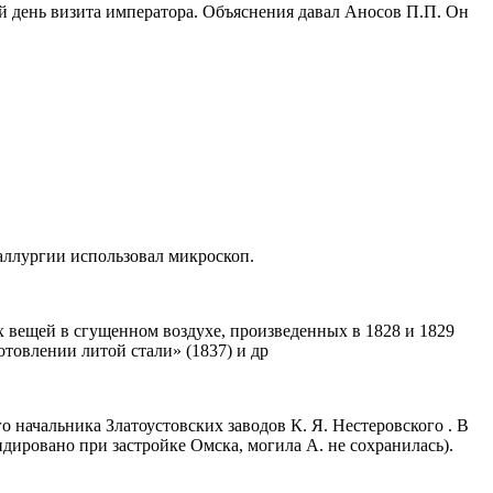
й день визита императора. Объяснения давал Аносов П.П. Он
аллургии использовал микроскоп.
х вещей в сгущенном воздухе, произведенных в 1828 и 1829
отовлении литой стали» (1837) и др
 начальника Златоустовских заводов К. Я. Нестеровского . В
дировано при застройке Омска, могила А. не сохранилась).