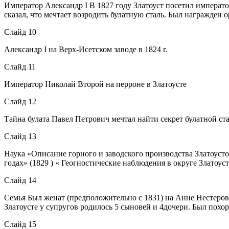
Император Александр I В 1827 году Златоуст посетил императ
сказал, что мечтает возродить булатную сталь. Был награжден
Слайд 10
Александр I на Верх-Исетском заводе в 1824 г.
Слайд 11
Император Николай Второй на перроне в Златоусте
Слайд 12
Тайна булата Павел Петрович мечтал найти секрет булатной с
Слайд 13
Наука «Описание горного и заводского производства Златоусто
годах» (1829 ) « Геогностические наблюдения в округе Златоус
Слайд 14
Семья Был женат (предположительно с 1831) на Анне Нестеровс
Златоусте у супругов родилось 5 сыновей и 4дочери. Был похо
Слайд 15