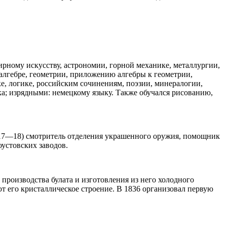
ирному искусству, астрономии, горной механике, металлургии,
алгебре, геометрии, приложению алгебры к геометрии,
, логике, российским сочинениям, поэзии, минералогии,
а; изрядными: немецкому языку. Также обучался рисованию,
(1817—18) смотритель отделения украшенного оружия, помощник
устовских заводов.
производства булата и изготовления из него холодного
ают его кристаллическое строение. В 1836 организовал первую