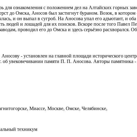
ирь для ознакомления с положением дел на Алтайских горных за
ерст до Омска, Аносов был застигнут бураном. Возок, в котором
рылась, и он выпал в сугроб. На Аносова упал его адъютант, и 
ать людей и лошадей для их поисков. Вскоре после того Павел П
заводам, проводил его до Омска и здесь серьёзно расхворался. 
 Аносову - установлен на главной площади исторического центр
г. об увековечивании памяти П. П. Аносова. Авторы памятника 
агнитогорске, Миассе, Москве, Омске, Челябинске,
иальный техникум