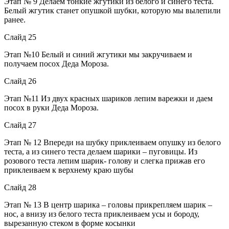
Этап № 9 Делаем тонкие жгутики из белого и синего теста.
Белый жгутик станет опушкой шубки, которую мы вылепили
ранее.
Слайд 25
Этап №10 Белый и синий жгутики мы закручиваем и
получаем посох Деда Мороза.
Слайд 26
Этап №11 Из двух красных шариков лепим варежки и даем
посох в руки Деда Мороза.
Слайд 27
Этап № 12 Впереди на шубку приклеиваем опушку из белого
теста, а из синего теста делаем шарики – пуговицы. Из
розового теста лепим шарик- голову и слегка прижав его
приклеиваем к верхнему краю шубы
Слайд 28
Этап № 13 В центр шарика – головы прикрепляем шарик –
нос, а внизу из белого теста приклеиваем усы и бороду,
вырезанную стеком в форме косынки