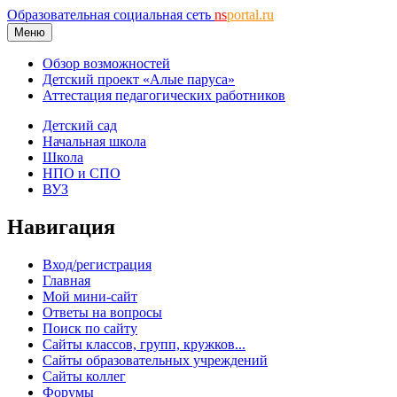
Образовательная социальная сеть
ns
portal.ru
Меню
Обзор возможностей
Детский проект «Алые паруса»
Аттестация педагогических работников
Детский сад
Начальная школа
Школа
НПО и СПО
ВУЗ
Навигация
Вход/регистрация
Главная
Мой мини-сайт
Ответы на вопросы
Поиск по сайту
Сайты классов, групп, кружков...
Сайты образовательных учреждений
Сайты коллег
Форумы