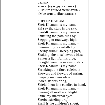
разных
языках(кум.,русск.,англ.)
«Шейит ханым мени атым»
«Мое имя шейит ханым»
SHEIT-KHANUM
Sheit-Khanum is my name –
Shi say the stars in the sky.
Sheit-Khanum is my name –
Shuffling the path runs by.
Stepping to roadways high.
Sheit-Khanum is my name –
Shimmering waterfalls fly.
Sherny-drunk, sweeping past,
Shaking, the mischievous blast
Strikes a light for his pipe,
Straight from the morning stars.
Sheit-Khanum is my name –
Shrinking, the floes celebrate
Showers and flowers of spring.
Shapely maidens elate
Stolen starlets bring,
Shield them like candies in hand.
Sheit-Khanum is my name –
Sharing all mothers delight
Shine my maternal eyes.
Sherbet sizzling bright –
Shrill is the children’s shout,