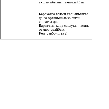
ахшамыбызны тамамлайбыз.
Баракалла гелген къонакълагъа
да ва ортакъчылыкъ этген
яшлагъа да.
Барыгъызгъада савлукъ, насип,
оьмюр ерайбыз.
Кеп савболугъуз!