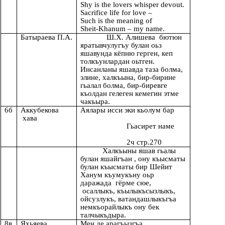
Shy is the lovers whisper devout.
Sacrifice life for love –
Such is the meaning of
Sheit-Khanum – my name.
Батыраева П.А.
Ш.Х. Алишева бютюн
яратывчулугъу булан оьз
яшавунда кёпню герген, кеп
толкъунлардан оьтген.
Инсанланы яшавда таза болма,
элине, халкъына, бир-бирине
гьалал болма, бир-биревге
къолдан гелеген кемегин этме
чакъыра.
6б
Аккубекова
Аялары исси эки кьолум бар
хава
Гьасирет наме
2ч стр.270
Халкъыны яшав гьалы
булан яшайгъан , ону къысматы
булан къысматы бир Шейит
Ханум къумукъну оьр
даражада гёрме сюе,
осаллыкъ, къылыкъсызлыкъ,
ойсузлукъ, ватандашлыкъгъа
немкъорайлыкъ ону бек
талчыкъдыра.
8в
Яхьяева
Мен де арагъызгъа …