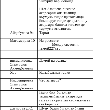
Янгурну бар кююнде.
Ш-х Алишева оьзюню
асарларын ана тилинде
къумукъ тилде яратагъанда
йимик,рус тилде де ярата.ону
асарлары башгъа тиллеге де
таржума этилинген.
Айдабулова 9а
Тарки
Магомедова 10
На рассвете
Между светом и
тьмой227стр
инсценировка
Домой на ослике
Эльмурият
Ахмедбековна.
Хор
Колыбельная тарки
Инсценировка
Что за зверь?
Эльмурият
Ахмедбековна.
Гьали биз бугюнгю
ахшамыбызны ахырында
гелген гьюрметли къонакълагъа
сез беребиз:
Дагирова Д.С.
Шуну булан бугюнгю бизин