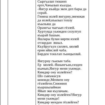
Сыргъалап тюшюп
ерге,Чачылып къалды.
-Янгур къайда экен деп бары да
сорай.
Гюнеш излей янгурну,энемжая
да излей,къызыл топлу
къызъяш да
Орамгъа чыгъып гёзлей.
Хуртуяда уьюнден созултуп
къарай башын.
Яшлары булан кирпи излей
отлардан яшыл.
Къуйругъун силлеп, кюляй
ерни ийислей чаба.
Бирден токътап гьанцыллай.
Янгурну гьызын таба.
Ер кюлей.-Яшынгъан,сизден
къачып,Янгур мени уьюмде.
Кимдир ону излейген?
Шо сыкъмасув
кююнде,Менмен ону
гёзлейген.Сююнюп
къаршылайман
Яйып эки къулачым.
Кимдир ону излейген?Янгур
мени уьюмде!
Кимдир менден гёзлейген?