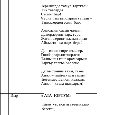
Теренлерде тамур тартгъан
Тик тавларда
Сесинг бар!
Черив чапгъынларын утгъан –
Тарихлерден эсинг бар.
Алысланы сазын чалып,
Девюрлеринг тарх гере,
Жагьиллеринг гьызын алып –
Айкъызлагъа парх бере!
Денгизинг сюре гемелер,
Гюлбарларынг тюрлене.
Талпынлы генг орамларынг –
Таргъу тавгъа оьрлене.
Дагъыстанны тахы, тажы
Анжи – гьайлек шагьарым!
Тюгенмес денюп, къажып,
Анжи – къала шагьарым!...
Йыр
«
АТА ЮРТУМ»
Тавну уьстюн агьачлыкълар
безеген,