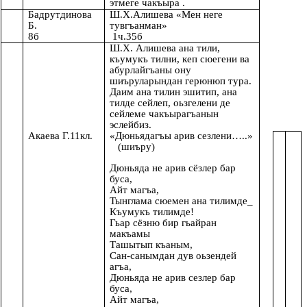
этмеге чакъыра .
Бадрутдинова
Ш.Х.Алишева «Мен неге
Б.
тувгъанман»
8б
1ч.35б
Ш.Х. Алишева ана тили,
къумукъ тилни, кеп сюегени ва
абурлайгъаны ону
шиъруларындан герюнюп тура.
Даим ана тилин эшитип, ана
тилде сейлеп, оьзгелени де
сейлеме чакъырагъанын
эслейбиз.
Акаева Г.11кл.
«Дюньядагъы арив сезлени…..»
(шиъру)
Дюньяда не арив сёзлер бар
буса,
Айт магъа,
Тынглама сюемен ана тилимде_
Къумукъ тилимде!
Гьар сёзню бир гьайран
макъамы
Ташытып къаным,
Сан-санымдан дув оьзендей
агъа,
Дюньяда не арив сезлер бар
буса,
Айт магъа,