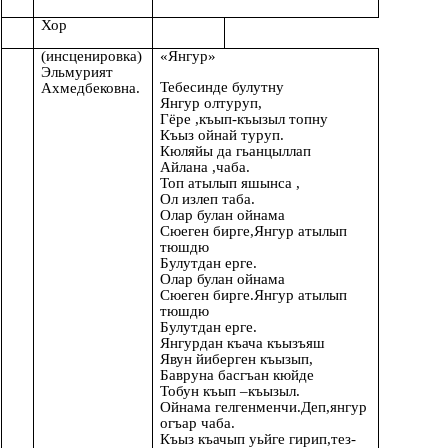
Хор
(инсценировка)
«Янгур»
Эльмурият
Тебесинде булутну
Ахмедбековна.
Янгур олтуруп,
Гёре ,къып-къызыл топну
Къыз ойнай туруп.
Кюляйы да гьанцыллап
Айлана ,чаба.
Топ атылып яшынса ,
Ол излеп таба.
Олар булан ойнама
Сюеген бирге,Янгур атылып
тюшдю
Булутдан ерге.
Олар булан ойнама
Сюеген бирге.Янгур атылып
тюшдю
Булутдан ерге.
Янгурдан къача къызъяш
Явун йиберген къызып,
Бавруна басгъан кюйде
Тобун къып –къызыл.
Ойнама гелгенменчи.Деп,янгур
огъар чаба.
Къыз къачып уьйге гирип,тез-