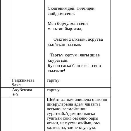
Сюйгенимдей, гиччиден
сюйдюм сени.
Мен борчулман сени
макътап йырлама,
Оьктем халкъым, асругъа
къойгъан гьызын.
Таргъу юртум, янгы яшав
къурагъан,
Бугюн сагьа баш иге – сени
къызынг!
Гаджикаева
таргъу
9акл.
Акубекова
таргъу
6б
Шейит ханым алишева оьзюню
шиъруларына адам яшавгъа
негьакъ гелмейгенин
суратлай.Адам дюньягъа
тувгъан сонг оьзюню бары
ягьын, намусун жыйып, оьз
халкъына, элине къуллукъ