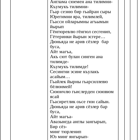
Англама сюемен ана тилимни-
Къумукъ тилимни-
Гьар сезню бир гьайран сыры
Юрегимни яра, тилимлей,
Гьасси ойларымны агъымын
йырып
Гёнгюревлю гёнгюл сесгенип,
Гётеринки йырын эсгере…
Дюньяда не арив сёзлер бар
буса,
Айт магъа,
Акъ сют булан синген ана
тилимде-
Къумукъ тилимде!
Сесингни эсине къулакъ
асайым…
Гьайлек йырны гьарсиллевю
бёлюнмей!
Сююнчлю гьислерден сюювюм
ясай
Гьасиретлик оьсе гюн сайын.
Дюньяда не арив сёзлер бар
буса,
Айт магъа-
Авазынгда англы зангырып,
Бир сёз-
минг тюрленип
Юз минг янгырып-