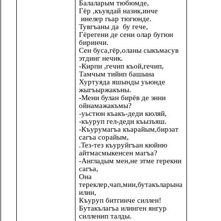
Балаларым тюбюмде,
Гёр ,къувдай назик,инче
инелер гьар тюгюнде.
Тувгъаны да бу гече,
Гёрегени де сени олар бугюн
биринчи.
Сен буса,гёр,оланы сыкъмасув
этдинг нечик.
-Кирпи ,гечип къой,гечип,
Тамчым тийип башына
Хуртуяда яшынды уьюнде
жыгъыржакъны.
-Мени булан бирёв де энни
ойнамажакъмы?
-уьстюн къакъ-деди кюляй,
-къуруп гел-деди къызъяш.
-Къурумагъа къарайым,бирзат
сагъа сорайым,
.Тез-тез къуруйгъан кюйню
айтмасмыкенсен магъа?
-Англадым мен,не этме герекни
сагъа,
Она
тереклер,чап,мин,бутакъларына
илин,
Къуруп битгинче силлен!
Бутакълагъа илинген янгур
силленип талды.