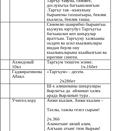
Таргъу тавуна, сюювге,
дослукъгъа багъышлангъан
.Таргъу тав –къмукъну
бырынгны тахшагьары, беклик
къаласы, беклик ташы.
Сююмлю шаирибиз бырынгъы
къумукъ юртубуз Таргъугъа
багъышлап кеп шиърулар
яратгъан. Таргъуну халкъыны
оьзден ва асил къылыкълары
яшдан берли ону
къылыкъларына къыйылгъан ва
юрегине синген.
АхмедоваБ
Таргъум тюшген эсиме.
10кл
1ч.16бет
Гаджирагимова
«Таргъум» - десем.
А8акл.
2ч28бет
Ш-х алишеваны шиърулары
йырлагъа да айланып халкъ
арада йырланып тура .
Учител.хору
Анжи къалам, Анжи къалам –
Тахлы, тажлы гезел сырым!
2ч.36б
Аламатынг авлай алам,
Алгъыш атынг тизе йырым!