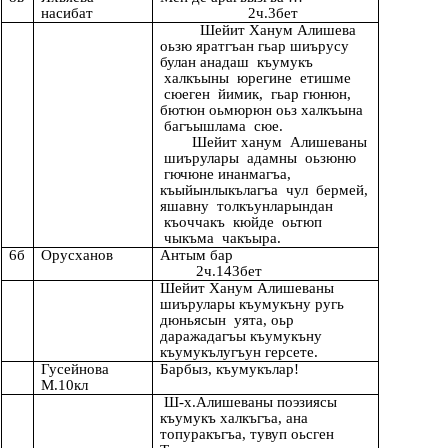
насибат
2ч.3бет
Шейит Ханум Алишева
оьзю яратгъан гьар шиърусу
булан анадаш къумукъ
халкъыны юрегине етишме
сюеген йимик, гьар гюнюн,
бютюн оьмюрюн оьз халкъына
багъышлама сюе.
Шейит ханум Алишеваны
шиърулары адамны оьзюню
гючюне инанмагъа,
къыйынлыкълагъа чул бермей,
яшавну толкъунларындан
къоччакъ кюйде оьтюп
чыкъма чакъыра.
6б
Орусханов
Антым бар
2ч.143бет
Шейит Ханум Алишеваны
шиърулары къумукъну ругь
дюньясын уята, оьр
даражадагъы къумукъну
къумукълугъун герсете.
Гусейнова
Барбыз, къумукълар!
М.10кл
Ш-х.Алишеваны поэзиясы
къумукъ халкъгъа, ана
топуракъгъа, тувуп оьсген