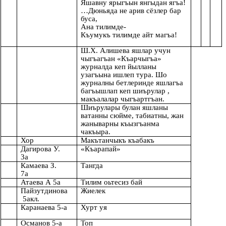
Яшавну ярыгъын янгыдан ягъа!
…Дюньяда не арив сёзлер бар
буса,
Ана тилимде-
Къумукъ тилимде айт магъа!
Ш.Х. Алишева яшлар учун
чыгъагъан «Къарчыгъа»
журналда кеп йылланы
узагъына ишлеп тура. Шо
журналны бетлеринде яшлагъа
багъышлап кеп шиърулар ,
макъалалар чыгъартгъан.
Шиърулары булан яшланы
ватанны сюйме, табиатны, жан
жаныварны къызгъанма
чакъыра.
Хор
Макътанчыкъ къабакъ
Дагирова У.
«Къарапай»
3а
Камаева З.
Тангда
7а
Атаева А 5а
Тилим оьтесиз бай
Пайзутдинова
Жиелек
5акл.
Каранаева 5-а
Хурт уя
Османов 5-а
Топ