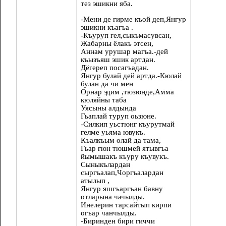
тез эшикни яба.
-Мени де гирме къой деп,Янгур
эшикни къагъа .
-Къуруп гел,сыкъмасувсан,
Жабарны ёлакъ этсен,
Аннам урушар магъа.-дей
къызъяш эшик артдан.
Дёгереп посагъадан.
Янгур булай дей артда.-Кюлай
булан да чи мен
Орнар эдим ,тюзюнде,Амма
кюляйны таба
Уясыны алдында
Гьаплай туруп оьзюне.
-Силкип уьстюнг къурутмай
гелме уьяма ювукъ.
Къалкъым олай да тама,
Гьар гюн тюшмей ятывгъа
йымышакъ къуру къувукъ.
Сыныкълардан
сыргъалап,Чоргъалардан
атылып ,
Янгур яшгъаргъан бавну
отларына чачылды.
Инелерин тарсайтып кирпи
огъар чанчылды.
-Биринден бири гиччи