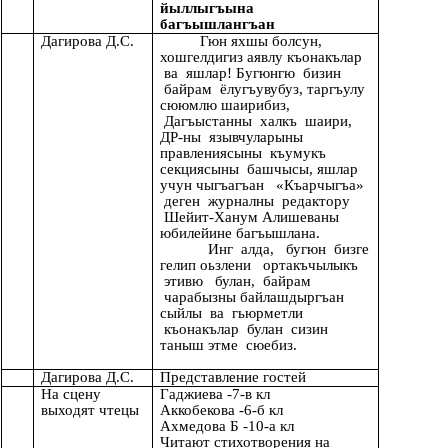
йыллыгъына
багъышлангъан
Дагирова Д.С.
Гюн яхшы болсун,
хошгелдигиз аявлу къонакълар
ва яшлар! Бугюнгю бизин
байрам ёлугъувубуз, таргъулу
сююмлю шаирибиз,
Дагъыстанны халкъ шаири,
ДР-ны язывчуларыны
правлениясыны къумукъ
секциясыны башчысы, яшлар
учун чыгъагъан «Къарчыгъа»
деген журналны редактору
Шейит-Ханум Алишеваны
юбилейине багъышлана.
Инг алда, бугюн бизге
гелип оьзлени ортакъчылыкъ
этивю булан, байрам
чарабызны байлашдыргъан
сыйлы ва гьюрметли
къонакълар булан сизин
таныш этме сюебиз.
Дагирова Д.С.
Представление гостей
На сцену
Гаджиева -7-в кл
выходят чтецы
Аккобекова -6-б кл
Ахмедова Б -10-а кл
Читают стихотворения на