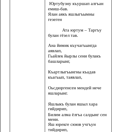
Юртубузну къуршап алгъан
емиш-бав.
Ялан аякъ яшлыгъымны
гезеген
Ата юртум – Таргъу
булан гёзел тав.
Ана йимик къучагъынгда
аявлап,
Гьайлек йырлы сени булакъ
башларынг,
Къартлыгъынгны къадав
къагъып, таявлап,
Оьсдюргенсен мендей нече
яшларынг.
Яшлыкъ булан яшыл хара
гийдирип,
Билим алма ёлгъа салдынг сен
мени.
Яш юрекге сююв учгъун
тийдирип,