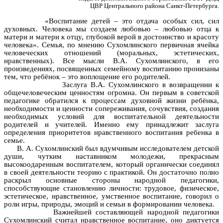
ЦВР Центрального района Санкт-Петербурга.
«Воспитание детей – это отдача особых сил, сил
духовных. Человека мы создаем любовью – любовью отца к
матери и матери к отцу, глубокой верой в достоинство и красоту
человека». Семья, по мнению Сухомлинского первичная ячейка
человеческих отношений (моральных, эстетических,
нравственных). Все мысли В.А. Сухомлинского, в его
произведениях, посвященных семейному воспитанию пронизаны
тем, что ребёнок – это воплощение его родителей.
Заслуга В.А. Сухомлинского в возвращении к
общечеловеческим ценностям огромна. Он первым в советской
педагогике обратился к процессам духовной жизни ребёнка,
необходимости и ценности сопереживания, сочувствия, создания
необходимых условий для воспитательной деятельности
родителей и учителей. Именно ему принадлежит заслуга
определения приоритетов нравственного воспитания ребенка в
семье.
В. А. Сухомлинский был вдумчивым исследователем детской
души, чутким наставником молодежи, прекрасным
высокоодаренным воспитателем, который органически соединял
в своей деятельности теорию с практикой. Он достаточно полно
раскрыл основные стороны народной педагогики,
способствующие становлению личности: трудовое, физическое,
эстетическое, нравственное, умственное воспитание, говорил о
роли игры, природы, эмоций и семьи в формировании человека.
Важнейшей составляющей народной педагогики
Сухомлинский считал нравственное воспитание, оно диктуется