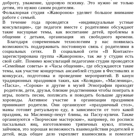
доброту, уважение, здоровую психику. Это нужно не только
детям, это нужно самим родителям.
Фольклорная студия «Жаворонок» уделяет большое внимание
работе с семьей.
В течение года проводятся «индивидуальные устные
консультации», где педагоги вместе с родителями обсуждают
такие насущные темы, как воспитание детей, проблемы в
общении с детьми, организация их свободного времени.
Благодаря современным технологиям у нас появилась
возможность поддерживать постоянную связь с родителями в
социальных сетях. В социальной сети «В Контакте»
зарегистрирована группа «Жаворонок», так же у студии есть
свой сайт. Помимо консультаций педагогами студии проводятся
«Семейные советы» и «Часы общения», где обсуждаются такие
темы, как участие концертных ансамблей студии в Фестивалях и
конкурсах, подготовка и проведение мероприятий. В канун
традиционных праздников таких, как «Колядки», «Масленица»,
«Пасха», «Сороки» и другие в музей Этнографии приходят
родители, дети, друзья, близкие родственники чтобы поиграть в
игры, попеть песни, поплясать и поводить большие дружные
хороводы. Активное участие в организации праздников
принимают родители. Они организуют «праздничный стол»,
мамы готовят ритуальную еду, в зависимости от того какой
праздник, на Масленицу-пекут блины, на Пасху-куличи. Также
организуются «Творческие мастерские», например, по росписи
пасхальных яиц, изготовлению тряпичных кукол, птичек,
зайчиков, это хорошая возможность взаимодействия родителей и
детей, ведь общее дело укрепляет взаимосвязь и помогает