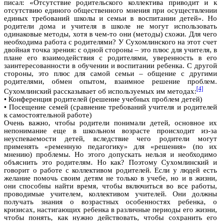
писал: «Отсутствие родительского коллектива приводит и к
отсутствию единого общественного мнения при осуществлении
единых требований школы и семьи в воспитании детей». Но
родители дома и учителя в школе не могут использовать
одинаковые методы, хотя в чем-то они (методы) схожи. Для чего
необходима работа с родителями? У Сухомлинского на этот счет
двойная точка зрения: с одной стороны – это плюс для учителя, в
плане его взаимодействия с родителями, уверенность в его
заинтересованности в обучении и воспитании ребенка. С другой
стороны, это плюс для самой семьи – общение с другими
родителями, обмен опытом, взаимное решение проблем.
[4]
Сухомлинский рассказывает об используемых им методах:
• Конференция родителей (решение учебных проблем детей)
• Посещение семей (сравнение требований учителя и родителей
к самостоятельной работе)
Очень важно, чтобы родители понимали детей, основное их
непонимание еще в школьном возрасте происходит из-за
неуспеваемости детей, вследствие чего родители могут
применять «ременную педагогику» для «решения» (по их
мнению) проблемы. Но этого допускать нельзя и необходимо
объяснить это родителям. Но как? Поэтому Сухомлинский и
говорит о работе с коллективом родителей. Если у людей есть
желание помочь своим детям не только в учебе, но и в жизни,
они способны найти время, чтобы включиться во все работы,
проводимые учителем, коллективом учителей. Они должны
получать знания о возрастных особенностях ребенка, о
кризисах, настигающих ребенка в различные периоды его жизни,
чтобы понять, как нужно действовать, чтобы сохранить его