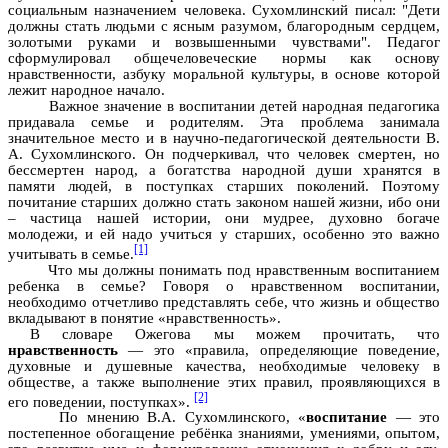
социальным назначением человека. Сухомлинский писал: "Дети
должны стать людьми с ясным разумом, благородным сердцем,
золотыми руками и возвышенными чувствами". Педагог
сформулировал общечеловеческие нормы как основу
нравственности, азбуку моральной культуры, в основе которой
лежит народное начало.
Важное значение в воспитании детей народная педагогика
придавала семье и родителям. Эта проблема занимала
значительное место и в научно-педагогической деятельности В.
А. Сухомлинского. Он подчеркивал, что человек смертен, но
бессмертен народ, а богатства народной души хранятся в
памяти людей, в поступках старших поколений. Поэтому
почитание старших должно стать законом нашей жизни, ибо они
– частица нашей истории, они мудрее, духовно богаче
молодежи, и ей надо учиться у старших, особенно это важно
[1]
учитывать в семье.
Что мы должны понимать под нравственным воспитанием
ребенка в семье? Говоря о нравственном воспитании,
необходимо отчетливо представлять себе, что жизнь и общество
вкладывают в понятие «нравственность».
В словаре Ожегова мы можем прочитать, что
нравственность
— это «правила, определяющие поведение,
духовные и душевные качества, необходимые человеку в
обществе, а также выполнение этих правил, проявляющихся в
[2]
его поведении, поступках».
По мнению В.А. Сухомлинского, «
воспитание
— это
постепенное обогащение ребёнка знаниями, умениями, опытом,