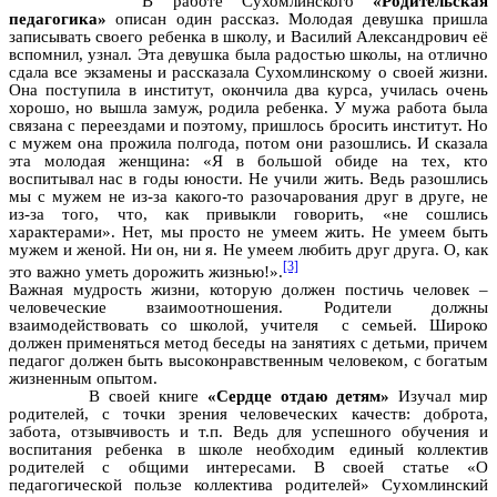
В работе Сухомлинского
«Родительская
педагогика»
описан один рассказ. Молодая девушка пришла
записывать своего ребенка в школу, и Василий Александрович её
вспомнил, узнал. Эта девушка была радостью школы, на отлично
сдала все экзамены и рассказала Сухомлинскому о своей жизни.
Она поступила в институт, окончила два курса, училась очень
хорошо, но вышла замуж, родила ребенка. У мужа работа была
связана с переездами и поэтому, пришлось бросить институт. Но
с мужем она прожила полгода, потом они разошлись. И сказала
эта молодая женщина: «Я в большой обиде на тех, кто
воспитывал нас в годы юности. Не учили жить. Ведь разошлись
мы с мужем не из-за какого-то разочарования друг в друге, не
из-за того, что, как привыкли говорить, «не сошлись
характерами». Нет, мы просто не умеем жить. Не умеем быть
мужем и женой. Ни он, ни я. Не умеем любить друг друга. О, как
[3]
это важно уметь дорожить жизнью!».
Важная мудрость жизни, которую должен постичь человек –
человеческие взаимоотношения. Родители должны
взаимодействовать со школой, учителя с семьей. Широко
должен применяться метод беседы на занятиях с детьми, причем
педагог должен быть высоконравственным человеком, с богатым
жизненным опытом.
В своей книге
«Сердце отдаю детям»
Изучал мир
родителей, с точки зрения человеческих качеств: доброта,
забота, отзывчивость и т.п. Ведь для успешного обучения и
воспитания ребенка в школе необходим единый коллектив
родителей с общими интересами. В своей статье «О
педагогической пользе коллектива родителей» Сухомлинский