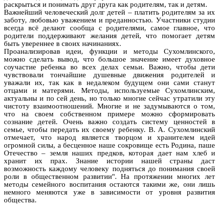
раскрыться и понимать друг друга как родителям, так и детям.
Важнейший человеческий долг детей – платить родителям за их
заботу, любовью уважением и преданностью. Участники студии
всегда всё делают сообща с родителями, самое главное, что
родители поддерживают желания детей, что помогает детям
быть увереннее в своих начинаниях.
Проанализировав идеи, функции и методы Сухомлинского,
можно сделать вывод, что большое значение имеет духовное
соучастие ребенка во всех делах семьи. Важно, чтобы дети
чувствовали тончайшие душевные движения родителей и
уважали их, так как в недалеком будущем они сами станут
отцами и матерями. Методы, используемые Сухомлинским,
актуальны и по сей день,
но только многие сейчас утратили эту
чистоту взаимоотношений. Многие и не задумываются о том,
что на своем собственном примере можно сформировать
сознание детей. Очень важно создать систему ценностей в
семье, чтобы передать их своему ребенку.
В. А. Сухомлинский
отмечает, что народ является творцом и хранителем идей
огромной силы, а бесценное наше сокровище есть Родина, паше
Отечество – земля наших предков, которая дает нам хлеб и
хранит их прах. Знание истории нашей страны даст
возможность каждому человеку подняться до понимания своей
роли в общественном развитии". На протяжении многих лет
методы семейного воспитания остаются такими же, они лишь
немного меняются уже в зависимости от уровня развития
общества.