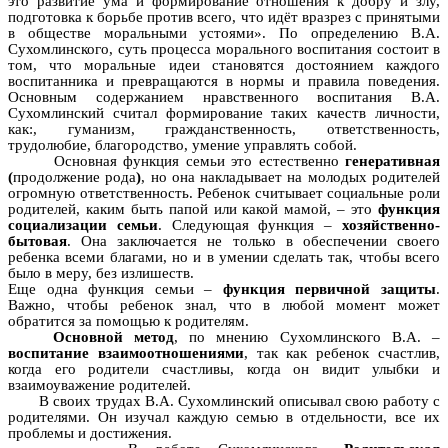
это развитие ума и формирование отношения к добру и злу,
подготовка к борьбе против всего, что идёт вразрез с принятыми
в обществе моральными устоями». По определению В.А.
Сухомлинского, суть процесса морального воспитания состоит в
том, что моральные идеи становятся достоянием каждого
воспитанника и превращаются в нормы и правила поведения.
Основным содержанием нравственного воспитания В.А.
Сухомлинский считал формирование таких качеств личности,
как:, гуманизм, гражданственность, ответственность,
трудолюбие, благородство, умение управлять собой.
Основная функция семьи это естественно
генеративная
(
продолжение рода
)
, но она накладывает на молодых родителей
огромную ответственность. Ребенок считывает социальные роли
родителей, каким быть папой или какой мамой, – это
функция
социализации семьи
. Следующая функция –
хозяйственно-
бытовая
. Она заключается не только в обеспечении своего
ребенка всеми благами, но и в умении сделать так, чтобы всего
было в меру, без излишеств.
Еще одна функция семьи –
функция первичной защиты
.
Важно, чтобы ребенок знал, что в любой момент может
обратится за помощью к родителям.
Основной метод
, по мнению Сухомлинского В.А. –
воспитание взаимоотношениями
, так как ребенок счастлив,
когда его родители счастливы, когда он видит улыбки и
взаимоуважение родителей.
В своих трудах В.А. Сухомлинский описывал свою работу с
родителями. Он изучал каждую семью в отдельности, все их
проблемы и достижения.