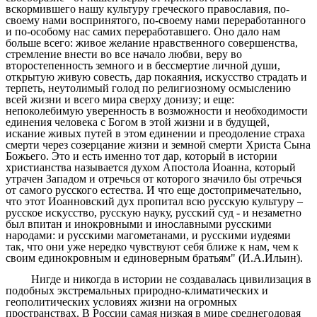
вскормившего нашу культуру греческого православия, по-
своему нами воспринятого, по-своему нами переработанного
и по-особому нас самих переработавшего. Оно дало нам
больше всего: живое желание нравственного совершенства,
стремление внести во все начало любви, веру во
второстепенность земного и в бессмертие личной души,
открытую живую совесть, дар покаяния, искусство страдать и
терпеть, неутолимый голод по религиозному осмыслению
всей жизни и всего мира сверху донизу; и еще:
непоколебимую уверенность в возможности и необходимости
единения человека с Богом в этой жизни и в будущей,
искание живых путей в этом единении и преодоление страха
смерти через созерцание жизни и земной смерти Христа Сына
Божьего. Это и есть именно тот дар, который в истории
христианства называется духом Апостола Иоанна, который
утрачен Западом и отречься от которого значило бы отречься
от самого русского естества. И что еще достопримечательно,
что этот Иоанновский дух пропитал всю русскую культуру –
русское искусство, русскую науку, русский суд - и незаметно
был впитан и инокровными и инославными русскими
народами: и русскими магометанами, и русскими иудеями
так, что они уже нередко чувствуют себя ближе к нам, чем к
своим единокровным и единоверным братьям" (И.А.Ильин).
Нигде и никогда в истории не создавалась цивилизация в
подобных экстремальных природно-климатических и
геополитических условиях жизни на огромных
пространствах. В России самая низкая в мире среднегодовая