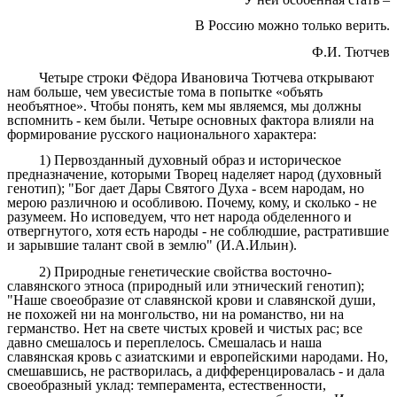
В Россию можно только верить.
Ф.И. Тютчев
Четыре строки Фёдора Ивановича Тютчева открывают
нам больше, чем увесистые тома в попытке «объять
необъятное». Чтобы понять, кем мы являемся, мы должны
вспомнить - кем были. Четыре основных фактора влияли на
формирование русского национального характера:
1) Первозданный духовный образ и историческое
предназначение, которыми Творец наделяет народ (духовный
генотип); "Бог дает Дары Святого Духа - всем народам, но
мерою различною и особливою. Почему, кому, и сколько - не
разумеем. Но исповедуем, что нет народа обделенного и
отвергнутого, хотя есть народы - не соблюдшие, растратившие
и зарывшие талант свой в землю" (И.А.Ильин).
2) Природные генетические свойства восточно-
славянского этноса (природный или этнический генотип);
"Наше своеобразие от славянской крови и славянской души,
не похожей ни на монгольство, ни на романство, ни на
германство. Нет на свете чистых кровей и чистых рас; все
давно смешалось и переплелось. Смешалась и наша
славянская кровь с азиатскими и европейскими народами. Но,
смешавшись, не растворилась, а дифференцировалась - и дала
своеобразный уклад: темперамента, естественности,