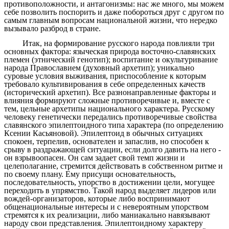
противоположности, и антагонизмы: нас же много, мы можем
себе позволить поспорить и даже побороться друг с другом по
самым главным вопросам национальной жизни, что нередко
вызывало разброд в стране.
Итак, на формирование русского народа повлияли три
основных фактора: языческая природа восточно-славянских
племен (этнический генотип); воспитание и окультуривание
народа Православием (духовный архетип); уникально
суровые условия выживания, приспособление к которым
требовало культивирования в себе определенных качеств
(исторический архетип). Все разнонаправленные факторы и
влияния формируют сложные противоречивые и, вместе с
тем, цельные архетипы национального характера. Русскому
человеку генетически передались противоречивые свойства
славянского эпилептоидного типа характера (по определению
Ксении Касьяновой). Эпилептоид в обычных ситуациях
спокоен, терпелив, основателен и запаслив, но способен к
срыву в раздражающей ситуации, если долго давить на него -
он взрывоопасен. Он сам задает свой темп жизни и
целеполагание, стремится действовать в собственном ритме и
по своему плану. Ему присущи основательность,
последовательность, упорство в достижении цели, могущее
переходить в упрямство. Такой народ выделяет лидеров или
вождей-организаторов, которые либо воспринимают
общенациональные интересы и с невероятным упорством
стремятся к их реализации, либо маниакально навязывают
народу свои представления. Эпилептоидному характеру