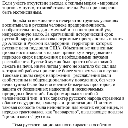
Если учесть отсутствие выхода к теплым морям - мировым
торговым путям, то хозяйствование на Руси приговорено
быть экстенсивным.
Борьба за выживание в невероятно трудных условиях
воспитывала в русском человеке предприимчивость,
сообразительность, динамичный и разносторонний ум,
непреклонную волю. За кратчайший исторический срок
русский народ цивилизовал огромные пространства - вплоть
до Аляски и Русской Калифорнии, территории которых
русские цари подарили США. Объективные жизненные
циклы воспитывали в народе привычку к чередованию
периодов сверх напряжения с необходимыми паузами
расслабления. Русский мужик был просто обязан зимой
лежать на печи, иначе летом у него не хватило бы сил для
каторжной работы при сне не более четырех часов в сутки.
Таковые циклы сверх напряжения - расслабления были
свойственны и общенациональному поведению, без чего
недоступны были бы и освоение безмерных просторов, и
защита от бесконечных нашествий и нескончаемых
природных бедствий. Так формировался особый
человеческий тип, и так характер русского народа отразился в
облике государства, культуры и цивилизации. При этом
таковая особость была непонятной для многих европейцев, и
нередко трактовалась как "варварство", вызывающее позывы
"цивилизовать" русских.
Тема русского национального характера особенно