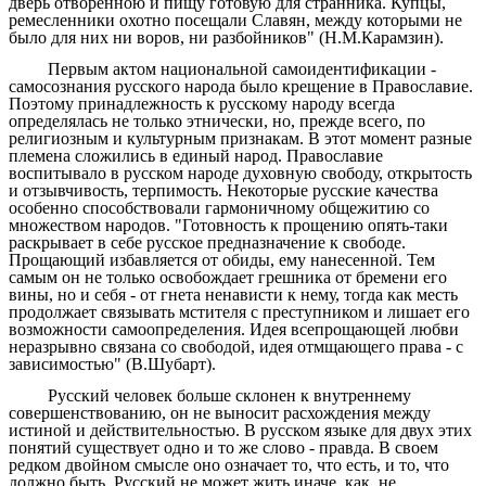
дверь отворенною и пищу готовую для странника. Купцы,
ремесленники охотно посещали Славян, между которыми не
было для них ни воров, ни разбойников" (Н.М.Карамзин).
Первым актом национальной самоидентификации -
самосознания русского народа было крещение в Православие.
Поэтому принадлежность к русскому народу всегда
определялась не только этнически, но, прежде всего, по
религиозным и культурным признакам. В этот момент разные
племена сложились в единый народ. Православие
воспитывало в русском народе духовную свободу, открытость
и отзывчивость, терпимость. Некоторые русские качества
особенно способствовали гармоничному общежитию со
множеством народов. "Готовность к прощению опять-таки
раскрывает в себе русское предназначение к свободе.
Прощающий избавляется от обиды, ему нанесенной. Тем
самым он не только освобождает грешника от бремени его
вины, но и себя - от гнета ненависти к нему, тогда как месть
продолжает связывать мстителя с преступником и лишает его
возможности самоопределения. Идея всепрощающей любви
неразрывно связана со свободой, идея отмщающего права - с
зависимостью" (В.Шубарт).
Русский человек больше склонен к внутреннему
совершенствованию, он не выносит расхождения между
истиной и действительностью. В русском языке для двух этих
понятий существует одно и то же слово - правда. В своем
редком двойном смысле оно означает то, что есть, и то, что
должно быть. Русский не может жить иначе, как, не