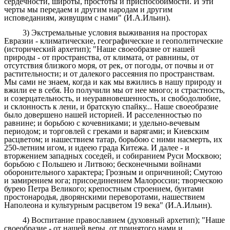
сердечности, широты, простоты и приспособимости. И эти
черты мы передаем и другим народам и другим
исповеданиям, живущим с нами" (И.А.Ильин).
3) Экстремальные условия выживания на просторах
Евразии - климатические, географические и геополитические
(исторический архетип); "Наше своеобразие от нашей
природы - от пространства, от климата, от равнины, от
отсутствия близкого моря, от рек, от погоды, от почвы и от
растительности; и от далекого рассеяния по пространствам.
Мы сами не знаем, когда и как мы вжились в нашу природу и
вжили ее в себя. Но получили мы от нее много; и страстность,
и созерцательность, и неуравновешенность, и свободолюбие,
и склонность к лени, и братскую спайку... Наше своеобразие
было довершено нашей историей. И расселенностью по
равнине; и борьбою с кочевниками; и удельно-вечевым
периодом; и торговлей с греками и варягами; и Киевским
расцветом; и нашествием татар, борьбою с ними насмерть, их
250-летним игом, и идеею града Китежа. И далее - и
вторжением западных соседей, и собиранием Руси Москвою;
борьбою с Польшею и Литвою; бесконечными войнами
оборонительного характера; Грозным и опричниной; Смутою
и замирением юга; присоединением Малороссии; творческою
бурею Петра Великого; крепостным строением, бунтами
простонародья, дворянскими переворотами, нашествием
Наполеона и культурным расцветом 19 века" (И.А.Ильин).
4) Воспитание православием (духовный архетип); "Наше
своеобразие - от нашей веры, от принятого нами и