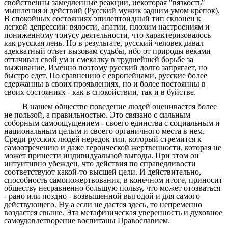
свойственны замедленные реакции, некоторая "вязкость"
мышления и действий (Русский мужик задним умом крепок).
В спокойных состояниях эпилептоидный тип склонен к
легкой депрессии: вялости, апатии, плохим настроениям и
пониженному тонусу деятельности, что характеризовалось
как русская лень. Но в результате, русский человек давал
адекватный ответ вызовам судьбы, ибо от природы веками
оттачивал свой ум и смекалку в труднейшей борьбе за
выживание. Именно поэтому русский долго запрягает, но
быстро едет. По сравнению с европейцами, русские более
сдержанны в своих проявлениях, но и более постоянны в
своих состояниях - как в спокойствии, так и в буйстве.
В нашем обществе поведение людей оценивается более
не пользой, а правильностью. Это связано с сильным
соборным самоощущением - своего единства с социальным и
национальным целым и своего органичного места в нем.
Среди русских людей нередок тип, который стремится к
самоотречению и даже героической жертвенности, которая не
может принести индивидуальной выгоды. При этом он
интуитивно убежден, что действия по справедливости
соответствуют какой-то высшей цели. И действительно,
способность самопожертвования, в конечном итоге, приносит
обществу несравненно большую пользу, что может отозваться
- рано или поздно - возвышенной выгодой и для самого
действующего. Ну а если не дастся здесь, то непременно
воздастся свыше. Эта метафизическая уверенность и духовное
самоудовлетворение воспитаны Православием.