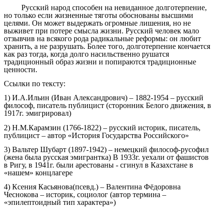
Русский народ способен на невиданное долготерпение,
но только если жизненные тяготы обоснованы высшими
целями. Он может выдержать огромные лишения, но не
выживет при потере смысла жизни. Русский человек мало
отзывчив на всякого рода радикальные реформы: он любит
хранить, а не разрушать. Более того, долготерпение кончается
как раз тогда, когда долго насильственно рушатся
традиционный образ жизни и попираются традиционные
ценности.
Ссылки по тексту:
1)
И.А.Ильин (Иван Александрович) – 1882-1954 – русский
философ, писатель публицист (сторонник Белого движения, в
1917г. эмигрировал)
2)
Н.М.Карамзин (1766-1822) – русский историк, писатель,
публицист – автор «История Государства Российского»
3)
Вальтер Шубарт (1897-1942) – немецкий философ-русофил
(жена была русская эмигрантка) В 1933г. уехали от фашистов
в Ригу, в 1941г. были арестованы - сгинул в Казахстане в
«нашем» концлагере
4)
Ксения Касьянова(псевд.) – Валентина Фёдоровна
Чеснокова – историк, социолог (автор термина –
«эпилептоидный тип характера»)