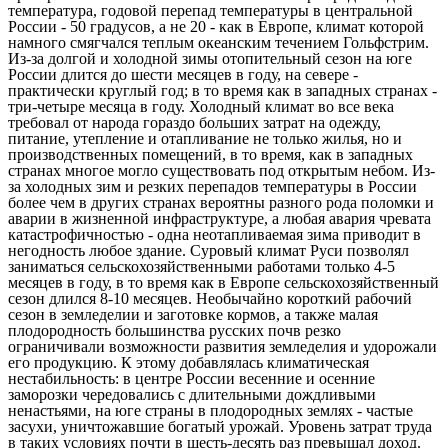
температура, годовой перепад температуры в центральной
России - 50 градусов, а не 20 - как в Европе, климат которой
намного смягчался теплым океанским течением Гольфстрим.
Из-за долгой и холодной зимы отопительный сезон на юге
России длится до шести месяцев в году, на севере -
практически круглый год; в то время как в западных странах -
три-четыре месяца в году. Холодный климат во все века
требовал от народа гораздо больших затрат на одежду,
питание, утепление и отапливание не только жилья, но и
производственных помещений, в то время, как в западных
странах многое могло существовать под открытым небом. Из-
за холодных зим и резких перепадов температуры в России
более чем в других странах вероятны разного рода поломки и
аварии в жизненной инфраструктуре, а любая авария чревата
катастрофичностью - одна неотапливаемая зима приводит в
негодность любое здание. Суровый климат Руси позволял
заниматься сельскохозяйственными работами только 4-5
месяцев в году, в то время как в Европе сельскохозяйственный
сезон длился 8-10 месяцев. Необычайно короткий рабочий
сезон в земледелии и заготовке кормов, а также малая
плодородность большинства русских почв резко
ограничивали возможности развития земледелия и удорожали
его продукцию. К этому добавлялась климатическая
нестабильность: в центре России весенние и осенние
заморозки чередовались с длительными дождливыми
ненастьями, на юге страны в плодородных землях - частые
засухи, уничтожавшие богатый урожай. Уровень затрат труда
в таких условиях почти в шесть-десять раз превышал доход.