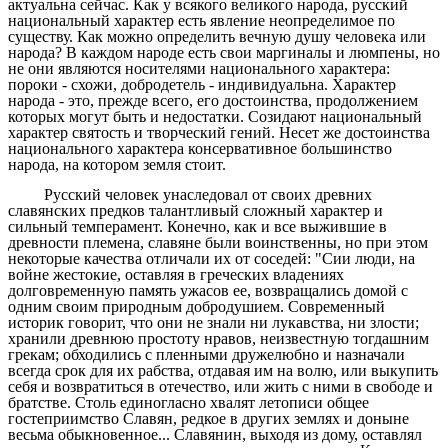
актуальна сейчас. Как у всякого великого народа, русский
национальный характер есть явление неопределимое по
существу. Как можно определить вечную душу человека или
народа? В каждом народе есть свои маргиналы и люмпены, но
не они являются носителями национального характера:
пороки - схожи, добродетель - индивидуальна. Характер
народа - это, прежде всего, его достоинства, продолжением
которых могут быть и недостатки. Созидают национальный
характер святость и творческий гений. Несет же достоинства
национального характера консервативное большинство
народа, на котором земля стоит.
Русский человек унаследовал от своих древних
славянских предков талантливый сложный характер и
сильный темперамент. Конечно, как и все выжившие в
древности племена, славяне были воинственны, но при этом
некоторые качества отличали их от соседей: "Сии люди, на
войне жестокие, оставляя в греческих владениях
долговременную память ужасов ее, возвращались домой с
одним своим природным добродушием. Современный
историк говорит, что они не знали ни лукавства, ни злости;
хранили древнюю простоту нравов, неизвестную тогдашним
грекам; обходились с пленными дружелюбно и назначали
всегда срок для их рабства, отдавая им на волю, или выкупить
себя и возвратиться в отечество, или жить с ними в свободе и
братстве. Столь единогласно хвалят летописи общее
гостеприимство Славян, редкое в других землях и доныне
весьма обыкновенное... Славянин, выходя из дому, оставлял