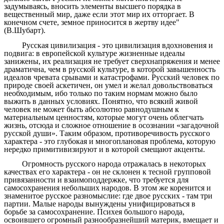
задумываясь, вносить элементы высшего порядка в
вещественный мир, даже если этот мир их отторгает. В
конечном счете, земное приносится в жертву идее"
(В.Шубарт).
Русская цивилизация - это цивилизация вдохновения и
подвига: в европейской культуре жизненные идеалы
занижены, их реализация не требует сверхнапряжения и менее
драматична, чем в русской культуре, в которой завышенность
идеалов чревата срывами и катастрофами. Русский человек по
природе своей аскетичен, он умел и желал довольствоваться
необходимым, ибо только по таким нормам можно было
выжить в данных условиях. Понятно, что всякий живой
человек не может быть абсолютно равнодушным к
материальным ценностям, которые могут очень облегчать
жизнь, отсюда и сложное отношение в осознании «загадочной
русской души». Таким образом, противоречивость русского
характера - это глубокая и многоплановая проблема, которую
нередко примитивизируют и в которой смещают акценты.
Огромность русского народа отражалась в некоторых
качествах его характера - он не склонен к тесной групповой
привязанности и взаимоподдержке, что требуется для
самосохранения небольших народов. В этом же коренится и
знаменитое русское разномыслие: где двое русских - там три
партии. Малые народы вынуждены унифицироваться в
борьбе за самосохранение. Психея большого народа,
освоившего огромный разнообразнейший материк, вмещает и