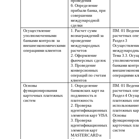
проведения
6. Определение
прибыли банка, при
совершении
международной
сделки
Осуществление
1. Расчет сумм
ПМ. 01 Веден
уполномоченными
вознаграждений за
расчетных опе
банками контроля за
проведение
Раздел 3
внешнеэкономическими
международных
Осуществлени
операциями клиентов
расчетов
международны
2. Оформление
Тема 3.3. Осу
фьючерсных сделок
уполномочен
3. Проведение
банками контро
конверсионных
внешнеэконом
операций по счетам
операциями кл
клиентов
Основы
1. Определение
ПМ. 01 Веден
функционирования
банковских карт на
расчетных опе
карточных платежных
подлинность и
Раздел 4 Осущ
систем
платежность
платежных опе
2. Проверка
использование
идентификационных
платежных карт
элементов карт VISA
Основы
3. Проверка
функциониров
идентификационных
карточных пл
элементов карт
систем
MASTERCARD и