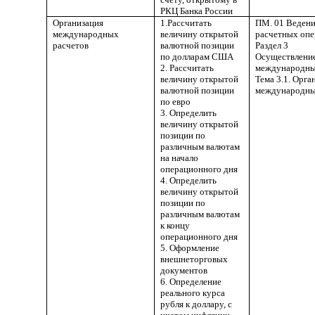
РКЦ Банка России
Организация
1.Рассчитать
ПМ. 01 Веден
международных
величину открытой
расчетных опе
расчетов
валютной позиции
Раздел 3
по долларам США
Осуществлени
2. Рассчитать
международны
величину открытой
Тема 3.1.
Орга
валютной позиции
международны
по евро
3. Определить
величину открытой
позиции по
различным валютам
на начало
операционного дня
4. Определить
величину открытой
позиции по
различным валютам
к концу
операционного дня
5. Оформление
внешнеторговых
документов
6. Определение
реального курса
рубля к доллару, с