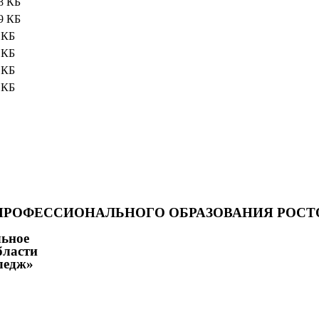
8 КБ
9 КБ
 КБ
 КБ
 КБ
 КБ
ПРОФЕССИОНАЛЬНОГО ОБРАЗОВАНИЯ РОСТ
льное
бласти
ледж»