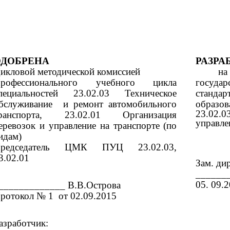
ОДОБРЕНА
РАЗРА
икловой методической комиссией
на о
рофессионального учебного цикла
госуда
пециальностей 23.02.03 Техническое
стандар
бслуживание и ремонт автомобильного
образов
23.02.0
ранспорта, 23.02.01 Организация
управле
еревозок и управление на транспорте (по
идам)
редседатель ЦМК ПУЦ 23.02.03,
3.02.01
Зам. ди
_______
05. 09.
_____________ В.В.Острова
ротокол № 1 от 02.09.2015
азработчик: