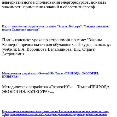
альтернативного использования энергоресурсов, показать
значимость применения знаний в области энергоэф...
План - конспект по астрономии на тему: "Законы Кеплера". "Законы движения
планет Солнечной системы"
План - конспект урока по астрономии по теме: "Законы
Кеплера" предназначен для обучающихся 2 курса, используя
учебник Б.А. Воронцова-Вельяминова, Е.К. Страут.
Астрономия....
Методическая разработка «ЭкологИЯ» Тема: «ПРИРОДА. ЭКОЛОГИЯ.
КУЛЬТУРА».
Методическая разработка «ЭкологИЯ» Тема: «ПРИРОДА.
ЭКОЛОГИЯ. КУЛЬТУРА»....
Презентация к теоретическому занятию по Гигиене и экологии человнка на тему
"Предмет гигиены и экологии" для преподавания в среднем профессональном