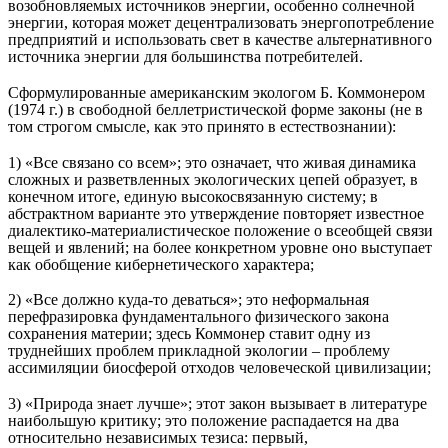
возобновляемых источников энергии, особенно солнечной
энергии, которая может децентрализовать энергопотребление
предприятий и использовать свет в качестве альтернативного
источника энергии для большинства потребителей.
Сформулированные американским экологом Б. Коммонером
(1974 г.) в свободной беллетристической форме законы (не в
том строгом смысле, как это принято в естествознании):
1) «Все связано со всем»; это означает, что живая динамика
сложных и разветвленных экологических цепей образует, в
конечном итоге, единую высокосвязанную систему; в
абстрактном варианте это утверждение повторяет известное
диалектико-материалистическое положение о всеобщей связи
вещей и явлений; на более конкретном уровне оно выступает
как обобщение кибернетического характера;
2) «Все должно куда-то деваться»; это неформальная
перефразировка фундаментального физического закона
сохранения материи; здесь Коммонер ставит одну из
труднейших проблем прикладной экологии – проблему
ассимиляции биосферой отходов человеческой цивилизации;
3) «Природа знает лучше»; этот закон вызывает в литературе
наибольшую критику; это положение распадается на два
относительно независимых тезиса: первый,